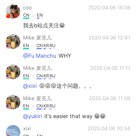
coo
2020.04.06 16:08
CN
EN
我去b站点关注😁
Mike 麦克儿
2020.04.06 12:41
EN
CN
KR
RU
@Fu Manchu
WHY
Mike 麦克儿
2020.04.06 11:11
EN
CN
KR
RU
@xixi
😝😝😝这个问题。。。
Mike 麦克儿
2020.04.06 11:09
EN
CN
KR
RU
@yukiri
it's easier that way 😁😁
xixi
2020.04.06 10:34