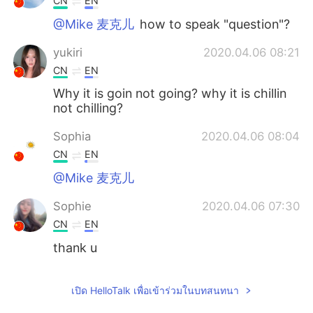
CN
EN
@Mike 麦克儿
how to speak "question"?
yukiri
2020.04.06 08:21
CN
EN
Why it is goin not going? why it is chillin
not chilling?
Sophia
2020.04.06 08:04
CN
EN
@Mike 麦克儿
Sophie
2020.04.06 07:30
CN
EN
thank u
Mike 麦克儿
2020.04.06 07:27
เปิด HelloTalk เพื่อเข้าร่วมในบทสนทนา
EN
CN
KR
RU