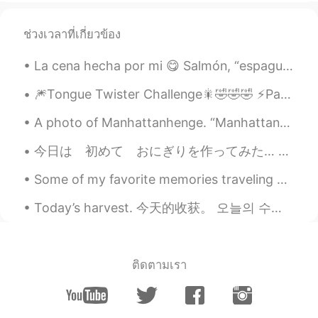
@Sophia
how about you? How are you?
都可以
ช่วงเวลาที่เกี่ยวข้อง
Mike 麦克儿
2020.04.06 07:14
La cena hecha por mi 😋 Salmón, “espaguetis” de calabacín al estilo asiático, ensalada de aguacate...
EN
CN
KR
RU
@z.water
yep
🎆Tongue Twister Challenge🎇🤣🤣🤣 ⚡️Part 2 This is the tongue twister challenge that no one has ask...
z.water
2020.04.06 07:08
A photo of Manhattanhenge. “Manhattanhenge, also called the Manhattan Solstice, is an event duri...
CN
EN
今日は 初めて おにぎりを作ってみた… 教えて下さいね😅 貴方の一番好きな おにぎりの中は 何？ ツナマヨや さばが 好き ところで 虹見た イギリスで 「虹の終わりで 金が 有る 」と言...
chillin’ is short for chilling ？
Some of my favorite memories traveling have been in Japan. I met a lot of amazing people & ate a...
Minping
2020.04.06 06:57
Today’s harvest. 今天的收获。 오늘의 수확. You can see why people’s allergies are a bit worse this year, t...
CN
EN
@Mike 麦克儿
Got it.Thank you!
rebecca
2020.04.06 06:54
ติดตามเรา
CN
EN
Very good