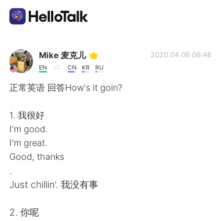
แอปแลกเปลี่ยนทางภาษา
Mike 麦克儿
2020.04.06 06:46
EN
CN
KR
RU
AI Grammar Checker
正常英语 回答How's it goin?
ไทย
1. 我很好
I'm good.
I'm great.
English
简体中文
Good, thanks
.
繁體中文
Español
Just chillin'. 我没有事
العربية
Français
2. 你呢