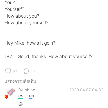
Deutsch
日本語
You?
Yourself?
한국어
Русский
How about you?
How about yourself?
Indonesia
Italiano
Türkçe
Tiếng Việt
Hey Mike, how's it goin?
Português
1+2 = Good, thanks. How about yourself?
63
18
แสดงความคิดเห็น
Delphine
2020.04.07 04:32
CN
EN
😜