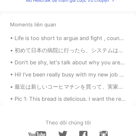
Mở HelloTalk để tham gia cuộc trò chuyện
不要将图片发送给
这样
的人
樱花鹤白
2021.01.29 11:34
Moments liên quan
CN
FR
在
电话
上
要小心，因为有很多
变态
。
Life is too short to argue and fight , count your blessings . Love the friends and family that ar...
打
电话
的时候
要小心，因为有很多
坏
初めて日本の病院に行ったら、システムはとても早くてびっくりしました。待合室で5分間待っていて医者と5分話しました。イギリスの病院では1時間かかります。一方では日本の速度が好きだったが、他方では正...
人
。
Don't be shy, let's talk about why you are learning your target Language or why you want to trave...
不要将图片发送给
随机
的人
Hi! I’ve been really busy with my new job and just life haha. Here are some pictures I really lik...
不要
随便的
将图片发送给
别
的人
最近は新しいコーヒマチンを買って、実家性のコーヒに夢中になった 笑。☕☕ 今のコロナの検疫のせいで、喫茶店に行くことが出来ないけど、このマチンで大丈夫になった😁 どんなコーヒが好き？私はアメリカ...
樱花鹤白
2021.01.29 11:29
CN
FR
Pic 1: This bread is delicious. I want the recipe. 😍 Pic 2: Oh, hey buddy. What are you eating t...
あなたは日米混血ですか？☺
暮雪
2021.01.29 09:16
Theo dõi chúng tôi
CN
JP