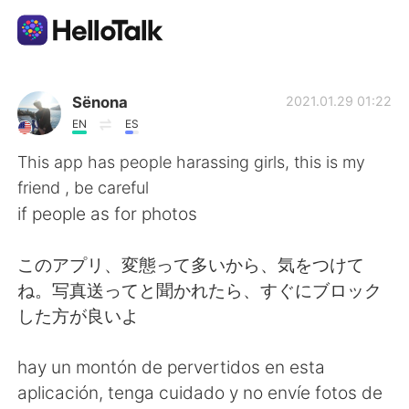
Ứng dụng trao đổi ngôn ngữ
Sënona
2021.01.29 01:22
EN
ES
AI Grammar Checker
This app has people harassing girls, this is my
friend , be careful
Tiếng Việt
if people as for photos
このアプリ、変態って多いから、気をつけて
English
简体中文
ね。写真送ってと聞かれたら、すぐにブロック
した方が良いよ
繁體中文
Español
hay un montón de pervertidos en esta
العربية
Français
aplicación, tenga cuidado y no envíe fotos de