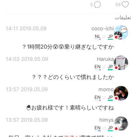
日本語
한국어
5
56
Русский
ไทย
تعليقات
2019.05.09 14:11
coco-ichi
Indonesia
Italiano
NL
JP
1時間20分😵😵乗り継ぎなしですか？
Türkçe
Tiếng Việt
2019.05.09 14:03
Haruka
Português
EN
JP
どのくらいで慣れましたか？？？
2019.05.09 13:57
momo
EN
JP
お疲れ様です！素晴らしいですね🐣
2019.05.09 13:57
himys
EN
JP