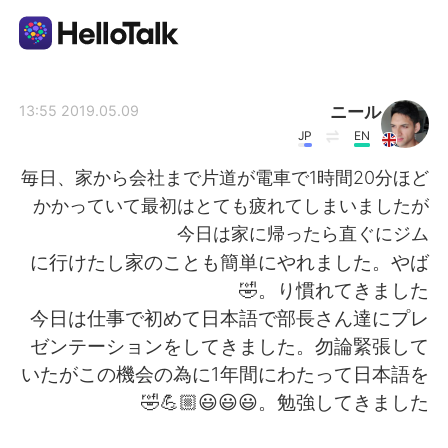
تطبيق تبادل اللغة
ニール
2019.05.09 13:55
JP
EN
AI Grammar Checker
毎日、家から会社まで片道が電車で1時間20分ほど
かかっていて最初はとても疲れてしまいましたが
العربية
今日は家に帰ったら直ぐにジム
に行けたし家のことも簡単にやれました。やば
り慣れてきました。🤣
English
简体中文
今日は仕事で初めて日本語で部長さん達にプレ
ゼンテーションをしてきました。勿論緊張して
繁體中文
Español
いたがこの機会の為に1年間にわたって日本語を
勉強してきました。😃😃😃💪🏼🤣
Français
Deutsch