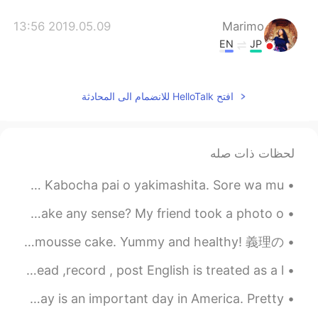
2019.05.09 13:56
Marimo
EN
JP
や
ば
り慣れてきました。
や
は
り慣れてきました。
افتح HelloTalk للانضمام الى المحادثة
لحظات ذات صله
かぼちゃパイを焼きました。🎃 それは難しく、長い時間がかかりました。 でも美味しいです！秋の食べ物が大好きです。🍂🍁 Kabocha pai o yakimashita. Sore wa mu...
ニューヨークの太ってるリスがかわいいね！ 友達はリスの写真を撮ってる私の写真を撮りました。笑 Does it make any sense? My friend took a photo o...
Mother in law’s new experiments, it’s a grapefruit jelly and mousse cake. Yummy and healthy! 義理の...
Many HT users😎 want help in English 😊✌🏻👍🏻 please read ,record , post English is treated as a l...
アメリカでは、今日は大事な日です。ほとんどのアメリカ人はその時にどこにいて何をしていたを覚えています。 Today is an important day in America. Pretty...