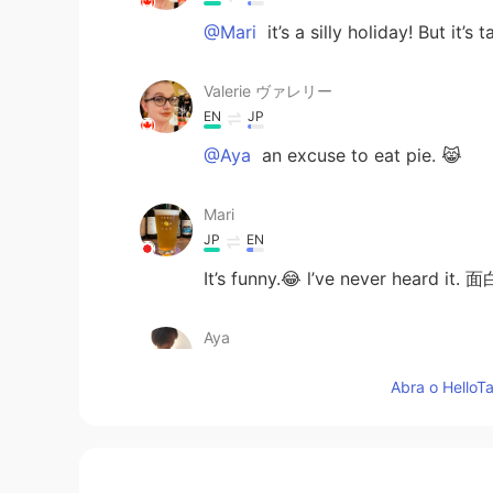
@Mari
it’s a silly holiday! But it’s t
Valerie ヴァレリー
EN
JP
@Aya
an excuse to eat pie. 😹
Mari
JP
EN
It’s funny.😂 l’ve never hea
Aya
JP
EN
Abra o HelloTa
π ね！！おもしろーい笑
Nanami
JP
EN