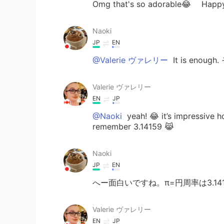
Omg that's so adorable😂 Happy
Naoki
JP
EN
@Valerie ヴァレリー
It is enou
Valerie ヴァレリー
EN
JP
@Naoki
yeah! 😂 it’s impressive 
remember 3.14159 😹
Naoki
JP
EN
へー面白いですね。π=円周率は3.141
Valerie ヴァレリー
EN
JP