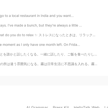
 go to a local restaurant in India and you want...
s. I've made a bunch, but they're always a little ...
✨ What do you do to relax ✨ ストレスになったときは、リラックスして絵を描くの...
he moment as I only have one month left. On Frida...
を食べたりしながら、1日の疲れが取れる。ペットがいればよかったけど、ペットも、家族も、友達も、彼氏もいない...
議を入れる。霧は魔法。 考えはムーディーになったから、コーヒー☕️を飲みたくてなって来た。またファンキーで...
AI Grammar
Press Kit
HelloTalk Web
L