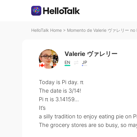
HelloTalk Home
>
Momento de Valerie ヴァレリー no H
Valerie ヴァレリー
EN
JP
Today is Pi day. π
The date is 3/14!
Pi π is 3.14159...
It’s
a silly tradition to enjoy eating pie on P
The grocery stores are so busy, so mayb