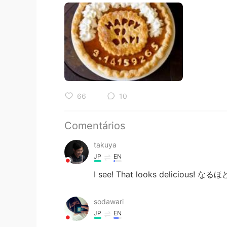
66
10
Comentários
takuya
JP
EN
I see! That looks delicious
sodawari
JP
EN