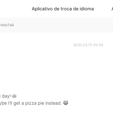
Aplicativo de troca de idioma
elloTalk
2020.03.15 00:34
i day! 🥧
e I’ll get a pizza pie instead. 😹