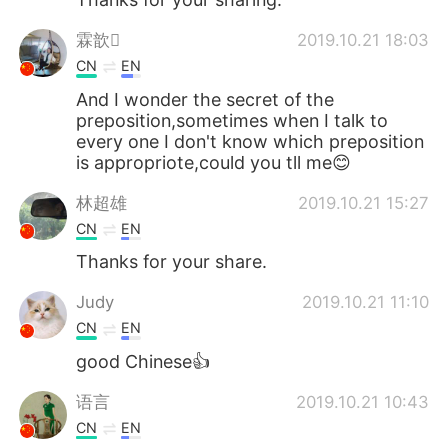
霖歆
2019.10.21 18:03
CN
EN
And I wonder the secret of the
preposition,sometimes when I talk to
every one I don't know which preposition
is appropriote,could you tll me😊
林超雄
2019.10.21 15:27
CN
EN
Thanks for your share.
Judy
2019.10.21 11:10
CN
EN
good Chinese👍
语言
2019.10.21 10:43
CN
EN