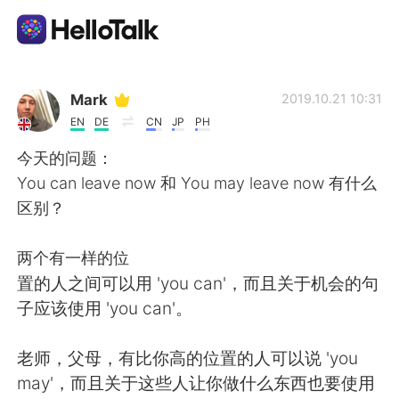
語学交換アプリ
Mark
2019.10.21 10:31
EN
DE
CN
JP
PH
AI Grammar Checker
今天的问题：
You can leave now 和 You may leave now 有什么
日本語
区别？
两个有一样的位
English
简体中文
置的人之间可以用 'you can'，而且关于机会的句
子应该使用 'you can'。
繁體中文
Español
老师，父母，有比你高的位置的人可以说 'you
العربية
Français
may'，而且关于这些人让你做什么东西也要使用