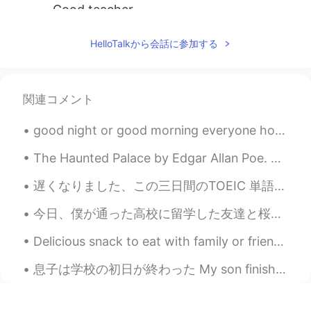
Good teacher
Reality
2019.10.21 10:36
HelloTalkから会話に参加する
CN
EN
两个
有一样的位置
的人之间可以用 'you
can'，而且关于机会的句子应该使用
関連コメント
'you can'。
两个
同辈关系
的人之间可以用 'you
good night or good morning everyone hope you all have a nice or day night 🌚😊🤗t🌙 its still so hot ...
can'，而且关于机会的句子应该使用
The Haunted Palace by Edgar Allan Poe. Part 1 of 3. IN the greenest of our valleys By good an...
'you can'。
遅くなりました、この三日間のTOEIC 単語です。覚えましょう。最近仕事とプライベートでとても忙しいです。💕さて、今日の晩御飯です。いただきます。❤ちなみに、昨日たくさん生牡蠣を食べたけど、お腹...
老师，父母，
有比你高的位置的人
可以
说 'you may'，而且关于这些人让你做什
今日、僕が通った高校に留学した友達と桜新町にカフェ巡りしました！初めて桜新町に行って、今日の天気は素敵で、散歩しながら楽しいときを過ごしました。一番良かったはOGAWA COFFEE LABOR...
么东西也要使用 'you may'。
老师，父母，
等长辈
可以说 'you may'，
Delicious snack to eat with family or friends 🤤😉 "Zaatar"ピザはエジプトの私の一つの一番好きな食べ物です。通常、私たちは"Zaatar"...
而且关于这些人让你做什么东西也要使
用 'you may'。
息子は学校の初日が終わった My son finished his first day of school 一年生になって色々が新しいのに、とても喜んでたそう He became a firs...
Wiley
2019.10.21 10:35