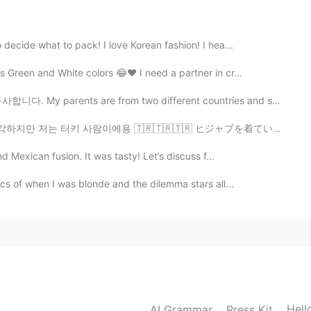
 시간 보내~~~^^
 decide what to pack! I love Korean fashion! I hea...
2021.05.16 08:43
 Green and White colors 😂♥️ I need a partner in cr...
해여😄
s are from two different countries and speak two diff...
🇷🇹🇷 ヒジャブを着ているので、みんな私がアラブ人だと思っているが、私はトルコ人だ 🇹🇷🇹🇷🇹🇷 ...
2021.05.16 07:49
 Mexican fusion. It was tasty! Let’s discuss f...
하네요! 팝콘! 팝콘!🍟😎
ics of when I was blonde and the dilemma stars all...
2021.05.16 07:21
 ㅎㅎ 키는... 내가 키는 더 크네요.. 😂
2021.05.16 07:19
Hell
AI Grammar
Press Kit