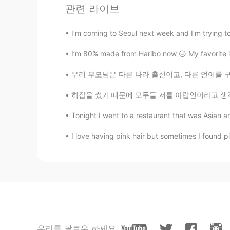
관련 라이브
진한 스토리 계속 들려줘ㅋㅋㅋ 행복한
I'm coming to Seoul next week and I'm trying to
ms
KR
EN
I’m 80% made from Haribo now 😑 My favorite is
어떻게 이야기가 진행될지 나도 궁금
우리 부모님은 다른 나라 출신이고, 다른 언어를 구사합니다. My parent
히잡을 썼기 때문에 모두들 저를 아랍인이라고 생각하지만 저는 터키 사람이에용 🇹🇷
HoYoung
KR
EN
Tonight I went to a restaurant that was Asian and
우와~!! 영화네요 로맨스 영화!흥미진진
I love having pink hair but sometimes I found p
Ei
EN
KR
@Happyday_Wildgorilla
네.. 좀...
Ei
EN
KR
우리를 팔로우 하세요