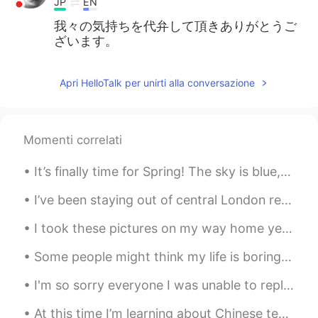
JP
EN
我々の気持ちを代弁して頂きありがとうご
ざいます。
Apri HelloTalk per unirti alla conversazione
Momenti correlati
It’s finally time for Spring! The sky is blue, the flowers are out. But what is an Indian temple ...
I’ve been staying out of central London recently because of bad weather and a covid. But I’ve b...
I took these pictures on my way home yesterday after work , the weather was beautifully exquisite...
Some people might think my life is boring. I really don’t go out. I don’t drink. I don’t like pla...
I'm so sorry everyone I was unable to reply yoy and soon my exam's will be start but some times I...
At this time I’m learning about Chinese tea ceremony and I love it. The more I learn the more I r...