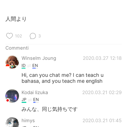
人間より
102
3
Commenti
Winselm Joung
2020.03.27 12:18
ID
EN
Hi, can you chat me? I can teach u
bahasa, and you teach me english
Kodai Iizuka
2020.03.21 02:29
JP
EN
みんな、同じ気持ちです
himys
2020.03.21 01:45