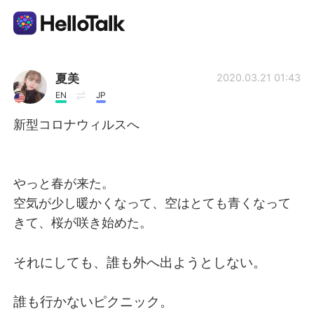
App di scambio linguistico
夏美
2020.03.21 01:43
EN
JP
AI Grammar Checker
新型コロナウィルスへ
Italiano
やっと春が来た。
空気が少し暖かくなって、空はとても青くなって
English
简体中文
きて、桜が咲き始めた。
繁體中文
Español
それにしても、誰も外へ出ようとしない。
العربية
Français
誰も行かないピクニック。