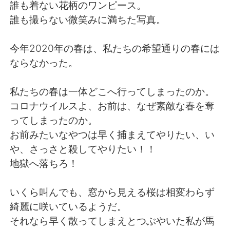
Deutsch
日本語
誰も着ない花柄のワンピース。
誰も撮らない微笑みに満ちた写真。
한국어
Русский
今年2020年の春は、私たちの希望通りの春には
ไทย
Indonesia
ならなかった。
Türkçe
Tiếng Việt
私たちの春は一体どこへ行ってしまったのか。
コロナウイルスよ、お前は、なぜ素敵な春を奪
Português
ってしまったのか。
お前みたいなやつは早く捕まえてやりたい、い
や、さっさと殺してやりたい！！
地獄へ落ちろ！
いくら叫んでも、窓から見える桜は相変わらず
綺麗に咲いているようだ。
それなら早く散ってしまえとつぶやいた私が馬