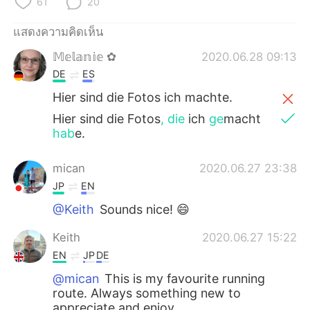
61
20
แสดงความคิดเห็น
𝕄𝕖𝕝𝕒𝕟𝕚𝕖 ✿
2020.06.28 09:13
DE
ES
Hier sind die Fotos ich machte.
Hier sind die Fotos
, die
ich
ge
macht
hab
e.
mican
2020.06.27 23:38
JP
EN
@Keith
Sounds nice! 😄
Keith
2020.06.27 15:22
EN
JP
DE
@mican
This is my favourite running
route. Always something new to
appreciate and enjoy.