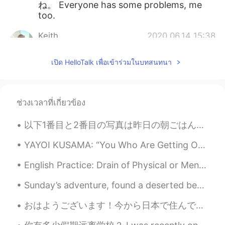
ね。 Everyone has some problems, me
too.
Keith
2020.06.14 15:38
EN
JP
DE
เปิด HelloTalk เพื่อเข้าร่วมในบทสนทนา
@Mie
My problems disappear while
running, but there are always problems in
real life. We just do our best😄.
ช่วงเวลาที่เกี่ยวข้อง
Keith
2020.06.14 15:36
EN
JP
DE
以下1番目と2番目の写真は昨日の朝ごはんと夜ご飯です。夜ご飯は持ち帰りをして、魚とポテトを食べました。 ほかの写真はやく5年前にカンボジアで写真を取りました。全ての国に行きましたから、カンボジ...
@satomi
I am glad you like the photos.
YAYOI KUSAMA: “You Who Are Getting Obliterated in the Dancing Swarm of Fireflies” exhibit at the ...
They were taken in and around Old
Amersham in Buckinghamshire, which is
English Practice: Drain of Physical or Mental Energy (can also be emotionally as well) Task: Lis...
not far from London.
Sunday’s adventure, found a deserted beach 3 hours away from my hometown, who wants to go back wi...
Keith
2020.06.14 15:33
EN
JP
DE
おはようございます！今から日本で住んでいます。まだ日本語は上手じゃないからたくさんのことできません. いつもがんばります。やった！暑いです😵。アパートの来る人は家の掃除をしませんでした。「大丈夫...
@ジョンソン
Thank you for taking time