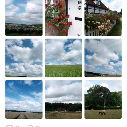
Deutsch
日本語
한국어
Русский
Indonesia
Italiano
Türkçe
Tiếng Việt
Português