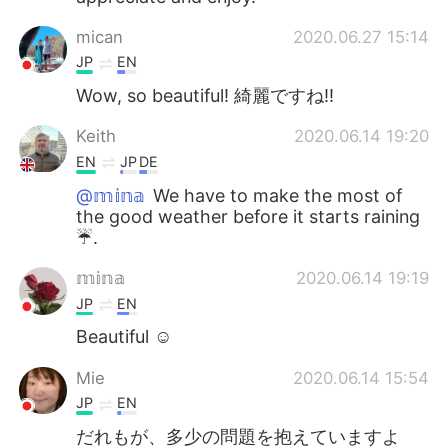
mican
2020.06.27 15:14
JP
EN
Wow, so beautiful! 綺麗ですね‼️
Keith
2020.06.14 19:20
EN
JP
DE
@𝕞𝕚𝕟𝕒
We have to make the most of
the good weather before it starts raining
☔.
𝕞𝕚𝕟𝕒
2020.06.14 19:19
JP
EN
Beautiful ☺️
Mie
2020.06.14 15:54
JP
EN
だれもが、多少の問題を抱えていますよ