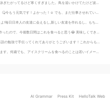
かけてたけど波が来てた時、後ずさりしてしまいました。 名前は「Zoey」です。ゾーイちゃんは本当に優しいワ...
だ仕事させれていません。😓 この花をくれました。嬉しいです！ 今、日本語を練習したいです。誰かは電話で日本...
を作れるし。もちろん,大学生活のせいでちょっと疲れてるけどそれは仕方ないねぇ。もっとがんばりまあーっす! ...
ると思う😂 美味しくできた、良かった!!! I cooked 2 dishes today. I mad...
います！これからも頑張ります。よろしくお願いします！☺️ 誕生日のために、毎年、赤い服を着ます。日本には...
は若いイメージがあると思います。たまに、このような普通な瞬間が一番です。ただ一緒に座って、アイスクリームを...
AI Grammar
Press Kit
HelloTalk Web