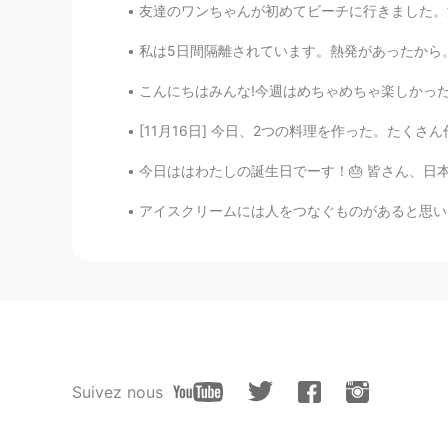
友達のワンちゃんが初めてビーチに行きました。泳ぎたがってるけど寒くすぎました。鳥を追い
私は5日間隔離されています。熱発があったから。🤒今もう元気です！よかった！☺️ でも、ま
こんにちはみんな!今週はめちゃめちゃ楽しかったよ!毎日日本人の友達に会えるし,新しい友達
[11月16日] 今日、2つの料理を作った。たくさん作ったので、今後数日間はこれを食べ
今日ははわたしの誕生日でーす！🎂 皆さん、日本語の勉強で手伝ってくれてありがとうござ
アイスクリームには人をつなぐものがあると思います。何歳でも、アイスクリームを食べるのこと
Suivez nous