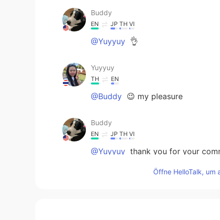
Buddy
EN
JP
TH
VI
@Yuyyuy
👌
Yuyyuy
TH
EN
@Buddy
😉 my pleasure
Buddy
EN
JP
TH
VI
@Yuyyuy
thank you for your com
Öffne HelloTalk, um 
Yuyyuy
TH
EN
Beautiful sky with Rainbow ท้องฟ้