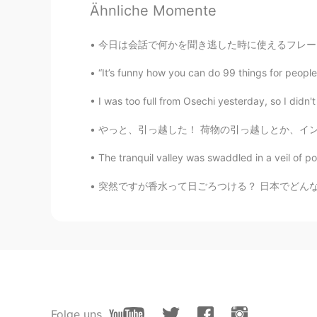
Ähnliche Momente
Buddy
EN
JP
TH
VI
今日は会話で何かを聞き逃した時に使えるフレーズを紹介するね✨ 殆どのニュアンスは変わら
@Naomi
thanks Naomi. You neve
“It’s funny how you can do 99 things for people 
Naomi
I was too full from Osechi yesterday, so I didn't
JP
EN
DE
FR
やっと、引っ越した！ 荷物の引っ越しとか、インターネットの設備とか、家具の配達とか全部
Great shots! 🌈🌈🌈
The tranquil valley was swaddled in a veil of po
突然ですが香水って日ごろつける？ 日本でどんな香水は人気？ とにかく、この香水ブランドを
Folge uns