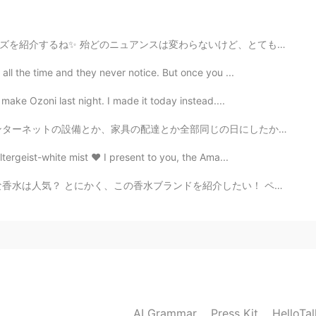
2021.07.11 04:10
ないけど、とてもカジュアルな言い回しも混ざってるのでそこに注意してね! カジュアルなフレーズに*マークを付...
r know when these moments come!
all the time and they never notice. But once you ...
2021.07.11 04:06
 make Ozoni last night. I made it today instead....
同じの日にしたから、本当に大変だったけど、Hellotalkで知り合った友達が来て助けてくれたから順調に済...
ltergeist-white mist ❤️ I present to you, the Ama...
紹介したい！ ペンハリガンって知ってる？ ペンハリガンはイギリスで1870年に創設した このブランドは王室...
AI Grammar
Press Kit
HelloTa