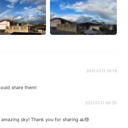
2021.07.11 10:19
could share them!
2021.07.11 08:35
d amazing sky! Thank you for sharing 🙏😍