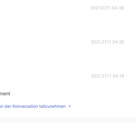
2021.07.11 04:39
2021.07.11 04:20
2021.07.11 04:19
ment
an der Konversation teilzunehmen
2021.07.11 04:17
ากับรุ้งสวยมาก thøngfā kap rungkinnām suay mak