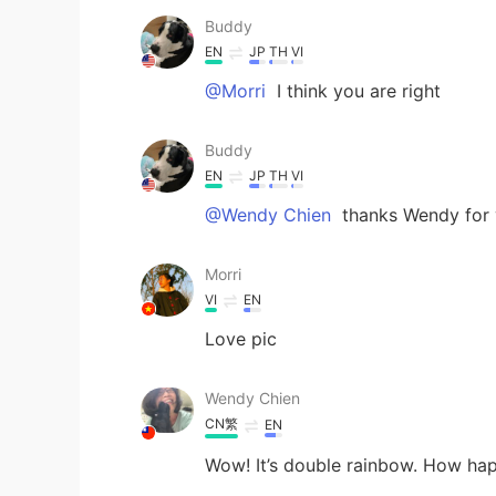
Buddy
EN
JP
TH
VI
@Morri
I think you are right
Buddy
EN
JP
TH
VI
@Wendy Chien
thanks Wendy for
Morri
VI
EN
Love pic
Wendy Chien
CN繁
EN
Wow! It’s double rainbow. How hap