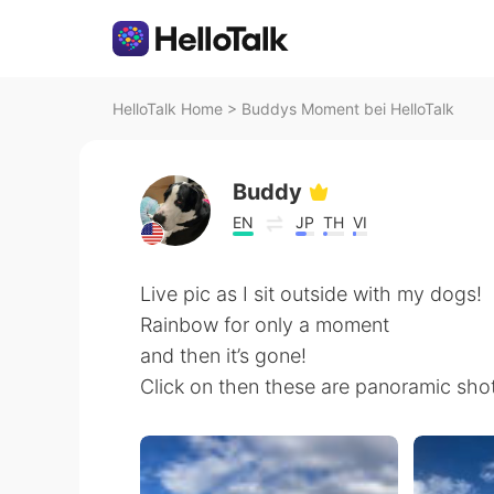
HelloTalk Home
>
Buddys Moment bei HelloTalk
Buddy
EN
JP
TH
VI
Live pic as I sit outside with my dogs!
Rainbow for only a moment
and then it’s gone!
Click on then these are panoramic shot