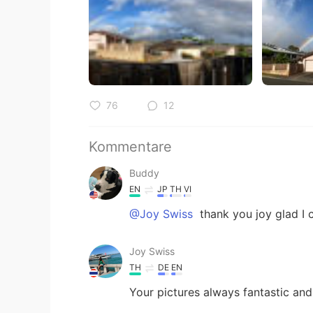
76
12
Kommentare
Buddy
EN
JP
TH
VI
@Joy Swiss
thank you joy glad I 
Joy Swiss
TH
DE
EN
Your pictures always fantastic an