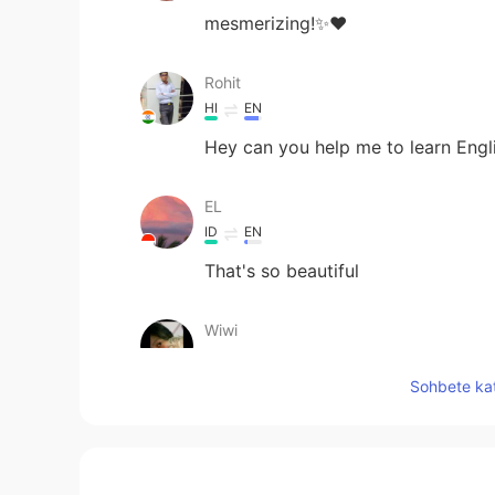
mesmerizing!✨❤️
Rohit
HI
EN
Hey can you help me to learn Engli
EL
ID
EN
That's so beautiful
Wiwi
ID
EN
Sohbete kat
Thank u for your awesome photo
Widya
ID
EN