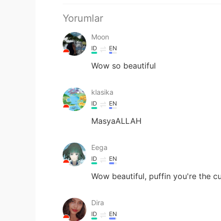
Yorumlar
Moon
ID
EN
Wow so beautiful
klasika
ID
EN
MasyaALLAH
Eega
ID
EN
Wow beautiful, puffin you're the c
Dira
ID
EN