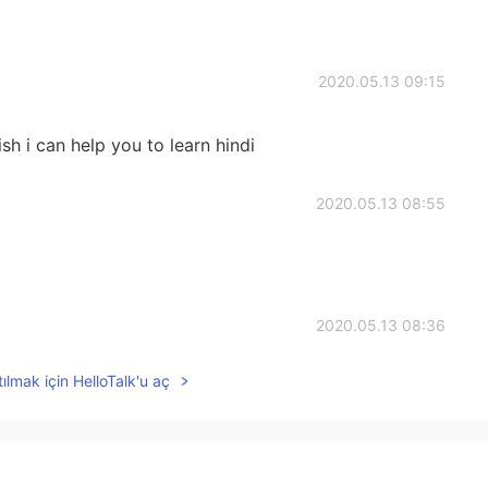
2020.05.13 09:15
sh i can help you to learn hindi
2020.05.13 08:55
2020.05.13 08:36
ılmak için HelloTalk'u aç
s ❤😍
2020.05.13 08:30