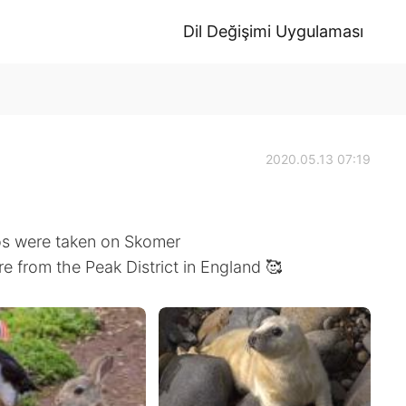
Dil Değişimi Uygulaması
2020.05.13 07:19
tos were taken on Skomer
re from the Peak District in England 🥰