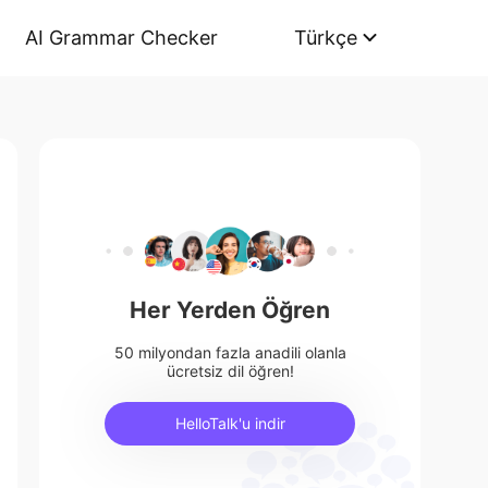
AI Grammar Checker
Türkçe
Her Yerden Öğren
50 milyondan fazla anadili olanla
ücretsiz dil öğren!
HelloTalk'u indir