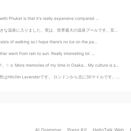
ith Phuket is that it's really expensive compared ...
2020.05.13 08:07
ールです。至福な時でした！😌 日本に行った時、温泉に行けなかったです。日本とアメリカの温泉の文化は違いま...
sts of walking so I hope there’s no ice on the pa...
r went from rain to sun. Really interesting lol. ...
2020.05.13 08:04
of my time in Osaka... My culture is so different from...
です。 ロンドンから北に30マイルです。 コロナのせいで閉鎖されました。 また6月にオープンします。 ...
2020.05.13 07:53
2020.05.13 07:52
AI Grammar
Press Kit
HelloTalk Web