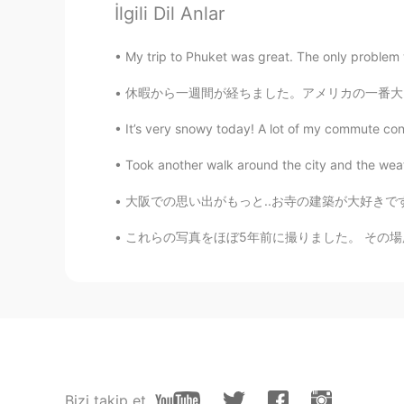
İlgili Dil Anlar
Wah amazing photos 😍
My trip to Phuket was great. The only problem w
Harry Bedjo
ID
EN
休暇から一週間が経ちました。アメリカの一番大きな温泉に入りました。実は、世界最大の温泉プ
Wow.. indah sekali..
It’s very snowy today! A lot of my commute consi
Took another walk around the city and the weathe
Dwi
ID
NL
大阪での思い出がもっと..お寺の建築が大好きです。✨☺️ More memories 
😃😃😃😃😃awesome!!!
これらの写真をほぼ5年前に撮りました。 その場所はHitchin Lavender
laila
ID
EN
Awesome pictures💞
Nesha
ID
EN
Bizi takip et