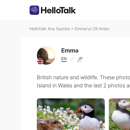
HelloTalk Ana Sayfası
>
Emma'un Dil Anları
Emma
EN
JP
British nature and wildlife. These pho
Island in Wales and the last 2 photos a