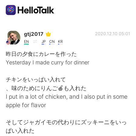
Ứng dụng trao đổi ngôn ngữ
gtj2017
2020.12.10 05:01
EN
JP
CN
KR
AI Grammar Checker
昨日の夕食にカレーを作った
Yesterday I made curry for dinner
Tiếng Việt
チキンをいっぱい入れて
、味のためにりんご🍎も入れた
English
简体中文
I put in a lot of chicken, and I also put in some
apple for flavor
繁體中文
Español
そしてジャガイモの代わりにズッキーニをいっ
العربية
Français
ぱい入れた