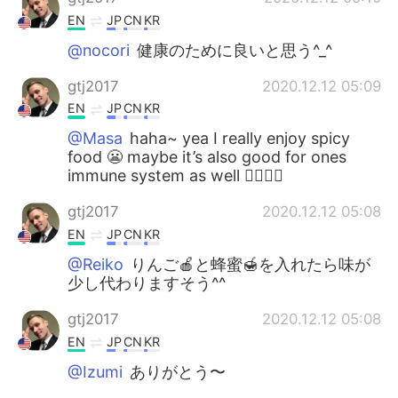
EN
JP
CN
KR
@nocori
健康のために良いと思う^_^
gtj2017
2020.12.12 05:09
EN
JP
CN
KR
@Masa
haha~ yea I really enjoy spicy
food 😬 maybe it’s also good for ones
immune system as well 👍🏻✌🏻
gtj2017
2020.12.12 05:08
EN
JP
CN
KR
@Reiko
りんご🍎と蜂蜜🍯を入れたら味が
少し代わりますそう^^
gtj2017
2020.12.12 05:08
EN
JP
CN
KR
@Izumi
ありがとう〜