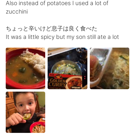
Deutsch
日本語
Also instead of potatoes I used a lot of
zucchini
한국어
Русский
ちょっと辛いけど息子は良く食べた
ไทย
Indonesia
It was a little spicy but my son still ate a lot
Italiano
Türkçe
Português