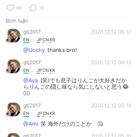
88
18
Bình luận
gtj2017
2020.12.12 05:12
EN
JP
CN
KR
@Ucchy
thanks bro!
gtj2017
2020.12.12 05:12
EN
JP
CN
KR
@Aya
(笑)でも息子はりんごが大好きだか
らりんごの隠し味なら気にしないと思う😂
👍🏻
gtj2017
2020.12.12 05:10
EN
JP
CN
KR
@Ami
笑 海外だけのことか 🤔
gtj2017
2020.12.12 05:10