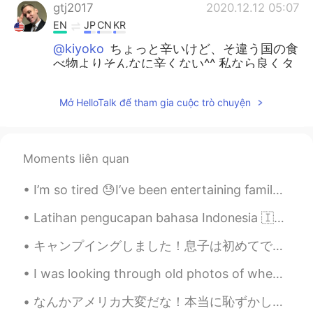
gtj2017
2020.12.12 05:07
EN
JP
CN
KR
@kiyoko
ちょっと辛いけど、そ違う国の食
べ物よりそんなに辛くない^^ 私なら良くタ
イ🇹🇭の料理を食べます(笑)
Mở HelloTalk để tham gia cuộc trò chuyện
gtj2017
2020.12.12 05:06
EN
JP
CN
KR
@Saoriでござる
うんうん！アメリカに買
Moments liên quan
ったのに^^
I’m so tired 😓I’ve been entertaining family from Australia and they range from 43 to 70 years old...
Ucchy
2020.12.10 18:01
JP
EN
Latihan pengucapan bahasa Indonesia 🇮🇩 Indonesian pronunciation practice Halo Nama saya Hunter...
Great! Your son looks so happy
キャンプイングしました！息子は初めてでした、僕は10年ぐらいぶりでした。本当に楽しかったです。自然を楽しみました。息子は虫を捕まえて楽しみました。カマキリを捕まえました。昼間に青空は美しくて、夜...
Aya
2020.12.10 13:05
I was looking through old photos of when I went to California for a week and now I understand why...
JP
EN
なんかアメリカ大変だな！本当に恥ずかしい。アメリカにコロナは大変だけどみんな外で一緒に歩いてる。マスクしてないし、ソーシャルデイスタンス！！ 僕も差別嫌いけど、今しない方がいいね！ あとその心理...
こういう時は「隠し味にリンゴを入れた」