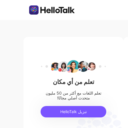
تعلم من أي مكان
تعلم اللغات مع أكثر من 50 مليون
متحدث أصلي مجانًا!
تنزيل HelloTalk