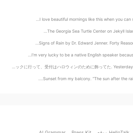
でも合格
2019.07.07 09:43
I love beautiful mornings like this when you can s
The Georgia Sea Turtle Center on Jekyll Island.
Signs of Rain by Dr. Edward Jenner. Forty Reasons 
I'm very lucky to be a native English speaker becaus
昨日私は検診のためにクリニックに行って、受付はハロウィンのために飾ってた. Yesterday I went t
Sunset from my balcony. ”The sun after the rain 
AI Grammar
Press Kit
موقع HelloTalk