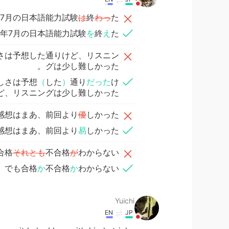
9年7月の日本語能力試験
は
終
わっ
た。
19年7月の日本語能力試験
を
終
え
た。
さは予想した通りけど、リスニン
グは少し難しかった。
しさは予想
（
した
）
通り
だった
け
ど、リスニングは少し難しかった。
感想はまあ、前回より
優
しかった。
感想はまあ、前回より
易
しかった。
合格
それとも
不合格
が
わからない。
でも合格
か
不合格
か
わからない。
Yuichi
EN
JP