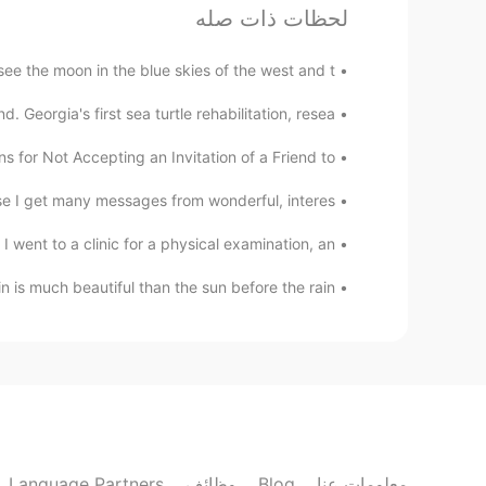
か
それとも不合格
か
がわからない。
لحظات ذات صله
Mami
ee the moon in the blue skies of the west and t...
EN
JP
 Georgia's first sea turtle rehabilitation, resea...
合格しているといいですね☺
for Not Accepting an Invitation of a Friend to...
e I get many messages from wonderful, interes...
o a clinic for a physical examination, an...
is much beautiful than the sun before the rain....
Language Partners
وظائف
Blog
معلومات عنا