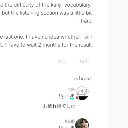
 the difficulty of the kanji, vocabulary,
t the listening section was a little bit
hard.
e last one. I have no idea whether I will
. I have to wait 2 months for the result. 🙄
6
54
تعليقات
nori
EN
JP
お疲れ様でした
Kouki
EN
JP