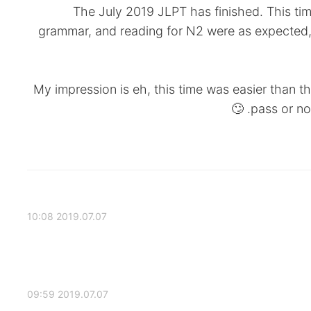
The July 2019 JLPT has finished. This time
grammar, and reading for N2 were as expected, bu
My impression is eh, this time was easier than th
pass or not
2019.07.07 10:08
2019.07.07 09:59