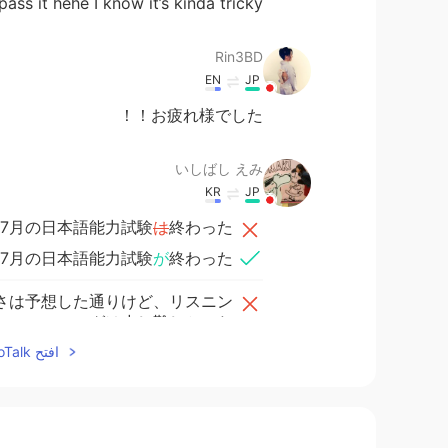
 pass it hehe I know it’s kinda tricky
Rin3BD
EN
JP
お疲れ様でした！！
いしばし えみ
KR
JP
9年7月の日本語能力試験
は
終わった。
9年7月の日本語能力試験
が
終わった。
さは予想した通りけど、リスニン
グは少し難しかった。
さは予想した通り
افتح HelloTalk للانضمام الى المحادثة
だ
けど、リスニ
ングは少し難しかった。
合格それとも不合格がわからない。