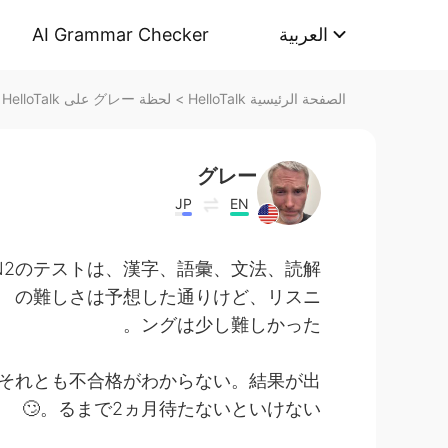
AI Grammar Checker
العربية
لحظة グレー على HelloTalk
>
الصفحة الرئيسية HelloTalk
グレー
JP
EN
のN2のテストは、漢字、語彙、文法、読解
の難しさは予想した通りけど、リスニ
ングは少し難しかった。
それとも不合格がわからない。結果が出
るまで2ヵ月待たないといけない。🙄