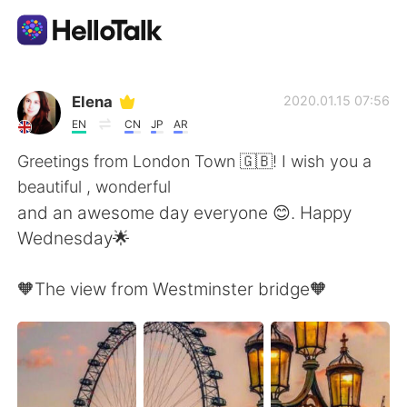
Dil Değişimi Uygulaması
Elena
2020.01.15 07:56
EN
CN
JP
AR
AI Grammar Checker
Greetings from London Town 🇬🇧! I wish you a
beautiful , wonderful
Türkçe
and an awesome day everyone 😊. Happy
Wednesday🌟
English
简体中文
🧡The view from Westminster bridge🧡
繁體中文
Español
العربية
Français