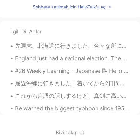
Sohbete katılmak için HelloTalk'u aç
リコ
2020.01.15 09:21
JP
EN
Nice view 😍
İlgili Dil Anlar
Rabiou Alim
2020.01.15 08:26
先週末、北海道に行きました。色々な所に行けて良かったです。ビールが大好きだから、いっぱいサッポロビールを飲みました。サッポロビール博物館でしか買えないビールがあって本当に美味しかったです。天気は...
FR
EN
Thanks you
England just had a national election. The worst result has come of it, and I never want to return...
Sanchez
2020.01.15 08:05
#26 Weekly Learning - Japanese 📝 Hello HT friends 😄, Welcome to my weekly learning of 🇰🇷🇯🇵🇷🇺 ❓...
CN
EN
最近沖縄に行きました！着いてから2日間台風が来てしまったのに、多分僕の人生で一番いいホリデーだったと思います。本当にすごい経験でした。海の水でたくさんの色々な種類の魚を見た時信じられませんでした...
love the way you post the picture
これから言語の話しするけど、真剣に高いレベルで英語を話せるようなりたい人に向けて話しをする。ただただ楽しいからなんとなく勉強しようという人はそこまで考えなくていいと思うので、好きにして楽しんでく...
sᴘʏᴅᴇʀ
2020.01.15 08:01
Be warned the biggest typhoon since 1958 will come to Japan very soon so please charge all your d...
AR
EN
What an incredible view.
Bizi takip et
fx_feng
2020.01.15 07:59