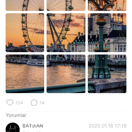
Deutsch
日本語
한국어
Русский
ไทย
Indonesia
Italiano
Tiếng Việt
Português
124
14
Yorumlar
฿₳₮₥₳₦
2020.01.16 17:19