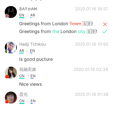
฿₳₮₥₳₦
2020.01.16 16:57
EN
AR
Greetings from London
Town
🇬🇧!
Greetings from
the
London
city
🇬🇧!
Hadji Tchikou
2020.01.16 10:50
AR
EN
Is good pucture
祝融奕姝
2020.01.16 03:34
CN
EN
Nice views
霞光
2020.01.16 01:28
CN
EN
Greetings from China!