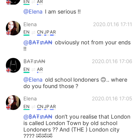
EN
AR
@Elena
I am serious !!
Elena
2020.01.16 17:11
EN
CN
JP
AR
@฿₳₮₥₳₦
obviously not from your ends
!!
฿₳₮₥₳₦
2020.01.16 17:06
EN
AR
@Elena
old school londoners 🙃.. where
do you found those ?
Elena
2020.01.16 17:05
EN
CN
JP
AR
@฿₳₮₥₳₦
don’t you realise that London
is called London Town by old school
Londoners ?? And (THE ) London city
???? 🤣🤣🤣