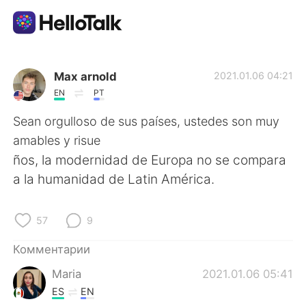
Приложение для Языкового Обмена
Max arnold
2021.01.06 04:21
EN
PT
AI Grammar Checker
Sean orgulloso de sus países, ustedes son muy
amables y risue
Русский
ños, la modernidad de Europa no se compara
a la humanidad de Latin América.
English
简体中文
57
9
繁體中文
Español
Комментарии
Maria
2021.01.06 05:41
العربية
Français
ES
EN