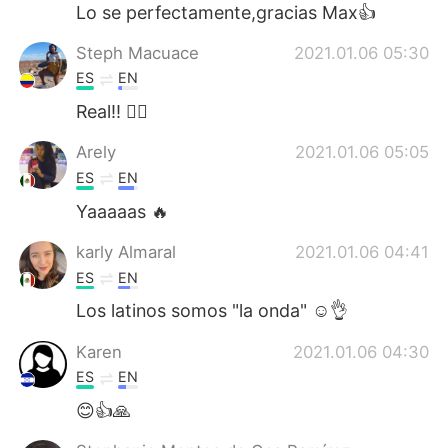
Deutsch
日本語
Lo se perfectamente,gracias Max👍
Steph Macuace
2021.01.06 05:30
한국어
ไทย
ES
EN
Indonesia
Italiano
Real!! 👌🏽
Arely
2021.01.06 05:05
Türkçe
Tiếng Việt
ES
EN
Português
Yaaaaas 🔥
karly Almaral
2021.01.06 04:41
ES
EN
Los latinos somos "la onda" ☺️👌
Karen
2021.01.06 04:30
ES
EN
😊👍🙏