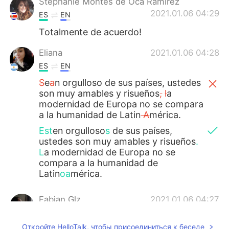
Stephanie Montes de Oca Ramírez
2021.01.06 04:29
ES
EN
Totalmente de acuerdo!
Eliana
2021.01.06 04:28
ES
EN
S
e
a
n orgulloso de sus países, ustedes
son muy amables y risueños
,
l
a
modernidad de Europa no se compara
a la humanidad de Latin
A
mérica.
Est
en orgulloso
s
de sus países,
ustedes son muy amables y risueños
.
L
a modernidad de Europa no se
compara a la humanidad de
Latin
oa
mérica.
Fabian Glz
2021.01.06 04:27
ES
EN
Откройте HelloTalk, чтобы присоединиться к беседе