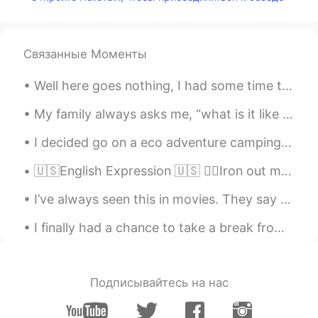
Hola, te amo
Sara
2021.01.06 04:25
ES
EN
Связанные Моменты
Confirmo.
Well here goes nothing, I had some time this evening and decided to write and improve, next stop ...
My family always asks me, “what is it like learning another language?” And I tell them to be pre...
I decided go on a eco adventure camping trip. My car is electric powered hybrid. I was suppose ...
🇺🇸English Expression 🇺🇸 👷‍♂️Iron out means to work out or solve the details of a problem ...
I’ve always seen this in movies. They say this is the Santorini in Korea. The view was kill! Comi...
I finally had a chance to take a break from work. Stress is making my life harder than it should ...
Подписывайтесь на нас