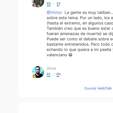
EN
ES
@Víctor
La gente es muy taliban....
sobre este tema. Por un lado, lo
(hasta el extremo, en algunos caso
También creo que es bueno estar o
fueran amenazas de muerte) se di
Puede ser como el debate sobre ec
bastante entretenidos. Pero todo
echando lo que quiera a mi paella y
valenciano 😁
Víctor
ES
EN
He excedido de los 1000 caractere
como más me gusta es con longaniz
Ouvrez HelloTalk 
chorizo también me lo voy comer.
Víctor
ES
EN