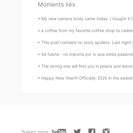
Moments liés
Es que la gente es muy talibán con
valencianos. Hay un libro escrito 
My new camera body came today. I bought it to r
mismos' que describe como eran lo
"Lo que estereotipa ó mas bien fot
a coffee from my favorite coffee shop to celebr
las combinaciones culinarias, es lo
primeros; lomo de cerdo, costillas
This post contains no story spoilers. Last nigh
ocasiones no falta quien añade cu
cual queda cerrado el catálogo sa
Sé fuerte - no importa por lo que estés pasando
corruptelas e intrusiones" Osea, s
le echaban chorizo a sus paellas. 
The wrong one will find you in peace and leave y
demostrando que los valencianos er
Happy New Year!!! Officially 2020 in the easter
https://archive.org/details/losva
Belén
ES
EN
@sanjay
🤣🤣🤣🤣🤣🤣 me muero de 
sanjay
Suivez nous