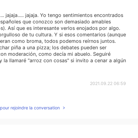
.. jajaja..... jajaja. Yo tengo sentimientos encontrados
s españoles que conozco son demasiado amables
s). Así que es interesante verlos enojados por algo.
rgulloso de tu cultura. Y si esos comentarios (aunque
jeran como broma, todos podemos reírnos juntos.
har piña a una pizza; los debates pueden ser
 con moderación, como decía mi abuelo. Seguiré
 la llamaré "arroz con cosas" si invito a cenar a algún
2021.09.22 06:59
s que me deja Hellotalk 🤣 solo quería decir que a mí
a y morcilla, pero si me sustituyen la longaniza por
pour rejoindre la conversation
2021.09.22 06:54