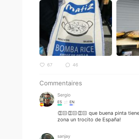
67
46
Commentaires
Sergio
ES
EN
👏🏻👏🏻👏🏻 que buena pinta tiene
zona un trocito de España!
sanjay