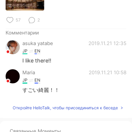
Deutsch
日本語
한국어
ไทย
57
2
Indonesia
Italiano
Комментарии
asuka yatabe
2019.11.21 12:35
Türkçe
Tiếng Việt
JP
EN
I like there!!
Português
Maria
2019.11.21 10:58
JP
EN
すごい綺麗！！
Откройте HelloTalk, чтобы присоединиться к беседе
Связанные Моменты