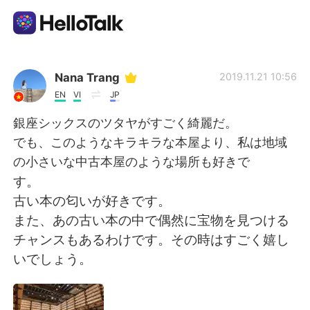
Приложение для Языкового Обмена
Nana Trang
2019.11.21 10:56
EN
VI
JP
AI Grammar Checker
銀座シックスのツタヤがすごく綺麗だ。
でも、このようなキラキラな本屋より、私は地域
Русский
の小さいな中古本屋のような場所も好きで
す。
古い本の匂いが好きです。
English
简体中文
また、あの古い本の中で偶然に宝物を見つける
チャンスもあるわけです。その時はすごく嬉し
繁體中文
Español
いでしょう。
العربية
Français