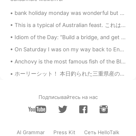
bank holiday monday was wonderful but now i’m back to work. happy tuesday, i hope this week is ki...
Idiom of the Day: “Build a bridge, and get over it.” In the US, we will tell each other to “get...
On Saturday I was on my way back to England!🏡 So happy to be home!🥺💕 I can't wait to return to Ja...
Anchovy is the most famous fish of the Black Sea and the most consumed by the Turkish. I live in ...
ホーリーシット！ 本日釣られた三重県産の天然真鯛を白金の魚屋さんで千円で買いましたぁー やはり、ニッポンは天国だあと改めて実感しました・・ 言うまでもないですが、うちで自分で綺麗に捌き...
Подписывайтесь на нас
AI Grammar
Press Kit
Сеть HelloTalk