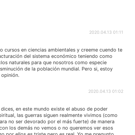
2020.04.13 01:11
mo cursos en ciencias ambientales y creeme cuendo te
ructuración del sistema económico teniendo como
 ciclos naturales para que nosotros como especie
sminución de la población mundial. Pero si, estoy
opinión.
2020.04.13 01:02
dices, en este mundo existe el abuso de poder
iritual, las guerras siguen realmente vivimos (como
ara no ser devorado por el más fuerte) de manera
con los demás no vemos o no queremos ver esos
 por ellos es triste pero es real. Yo me pregunto