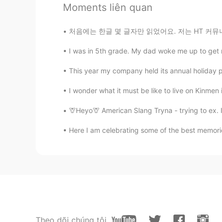
Deacuerdo , los momentos malos so
Moments liên quan
realmente importa.💕
처음에는 한글 몇 글자만 읽었어요. 저는 HT 커뮤니티를 만났습니다. Than
Luis Javier Proa
I was in 5th grade. My dad woke me up to get 
ES
EN
No estoy de acuerdo con tu frase
This year my company held its annual holiday p
recuerda que no tomo el mundo es 
consciencia saludos
I wonder what it must be like to live on Kinmen 
🦒Heyo🦒 American Slang Tryna - trying to ex. I'm
Rosher
ES
EN
Here I am celebrating some of the best memories
Una parte de m
i
espera que todo s
Una parte de m
í
espera que todo s
Digo esto porque quizás si todo s
más justa, más compasiva y más s
Digo esto porque quizás si todo s
más justa, más compasiva y más s
Theo dõi chúng tôi