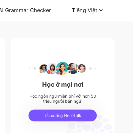
AI Grammar Checker
Tiếng Việt
Học ở mọi nơi
Học ngôn ngữ miễn phí với hơn 50
triệu người bản ngữ!
Tải xuống HelloTalk