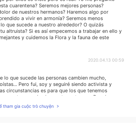
esta cuarentena? Seremos mejores personas?
 dolor de nuestros hermanos? Haremos algo por
prendido a vivir en armonía? Seremos menos
 lo que sucede a nuestro alrededor? O quizás
u altruista? Si es así empecemos a trabajar en ello y
mejantes y cuidemos la Flora y la fauna de este
2020.04.13 00:59
e lo que sucede las personas cambien mucho,
stas... Pero fui, soy y seguiré siendo activista y
as circunstancias es para que los que tenemos
os y actuemos desde nuestro entorno a Para hacer
ể tham gia cuộc trò chuyện
2020.04.13 00:57