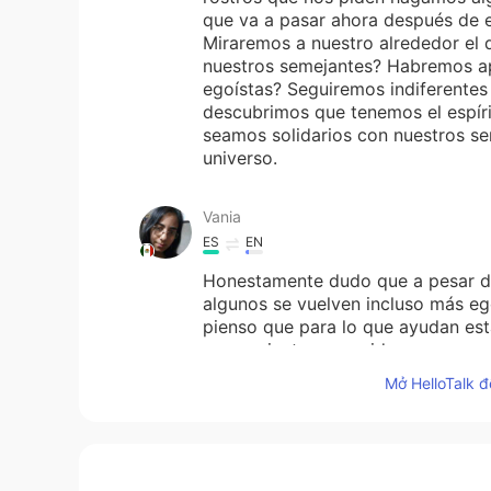
que va a pasar ahora después de 
Miraremos a nuestro alrededor el
nuestros semejantes? Habremos a
egoístas? Seguiremos indiferentes
descubrimos que tenemos el espírit
seamos solidarios con nuestros se
universo.
Vania
ES
EN
Honestamente dudo que a pesar d
algunos se vuelven incluso más egoí
pienso que para lo que ayudan est
pensamientos parecidos nos unam
un cambio 😊
Mở HelloTalk đ
safiro
ES
EN