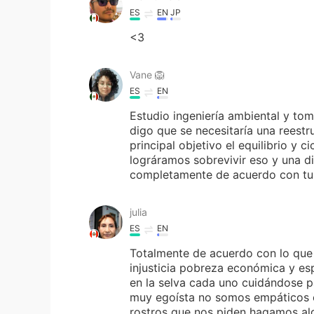
ES
EN
JP
<3
Vane 🦁
ES
EN
Estudio ingeniería ambiental y to
digo que se necesitaría una reest
principal objetivo el equilibrio y
lográramos sobrevivir eso y una di
completamente de acuerdo con tu 
julia
ES
EN
Totalmente de acuerdo con lo que 
injusticia pobreza económica y esp
en la selva cada uno cuidándose p
muy egoísta no somos empáticos 
rostros que nos piden hagamos algo