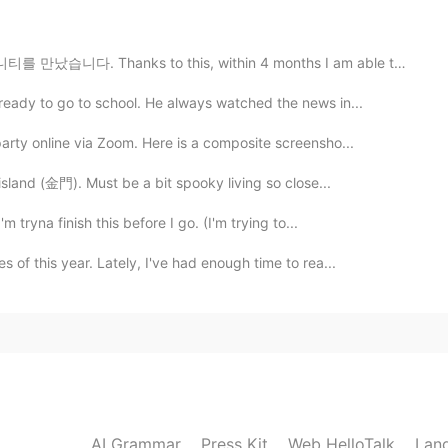
n para unirnos y darle importancia a lo que
ks to this, within 4 months I am able to navigate beau...
2020.04.13 00:53
ready to go to school. He always watched the news in...
 de que todos tenemos la capacidad para pedir ayuda,
arty online via Zoom. Here is a composite screensho...
igual, pero bueno respeto tu opinión analizalo a
island (金門). Must be a bit spooky living so close...
 tryna finish this before I go. (I'm trying to...
2020.04.13 00:49
 of this year. Lately, I've had enough time to rea...
e caiga debido al Coronavirus.
e caiga debido al Coronavirus.
e ca
iga
, podemos volver a construir una sociedad
aludable.
e ca
e
, podemos volver a construir una sociedad
aludable.
AI Grammar
Press Kit
Web HelloTalk
Lan