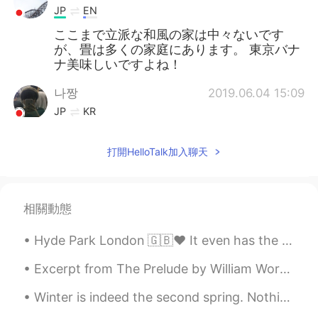
JP
EN
ここまで立派な和風の家は中々ないです
が、畳は多くの家庭にあります。 東京バナ
ナ美味しいですよね！
나짱
2019.06.04 15:09
JP
KR
畳あります！日本人の家では一部屋、畳の
部屋があります(In most cases)
打開HelloTalk加入聊天
Tomoko Abe
2019.06.04 15:08
JP
EN
相關動態
江戸東京博物館 is very nice spot for
foreigners!
Hyde Park London 🇬🇧❤️ It even has the famous Speakers corner where people debate their opinions ...
Kazuhiro
2019.06.04 15:08
Excerpt from The Prelude by William Wordsworth. And from my pillow, looking forth by light Of mo...
JP
EN
Winter is indeed the second spring. Nothing gets better than a tasty dinner with friends after wa...
僕の部屋は、今も畳を使っていますよ！