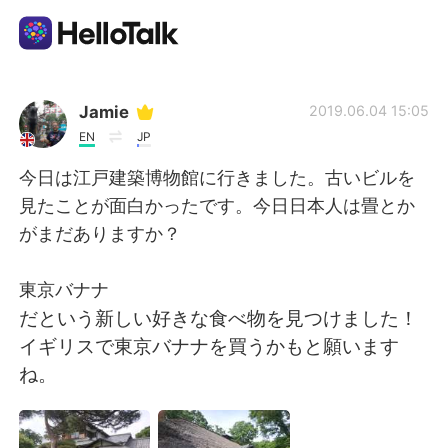
語言交換應用
Jamie
2019.06.04 15:05
EN
JP
AI Grammar Checker
今日は江戸建築博物館に行きました。古いビルを
見たことが面白かったです。今日日本人は畳とか
繁體中文
がまだありますか？
東京バナナ
English
简体中文
だという新しい好きな食べ物を見つけました！
イギリスで東京バナナを買うかもと願います
Español
العربية
ね。
Français
Deutsch