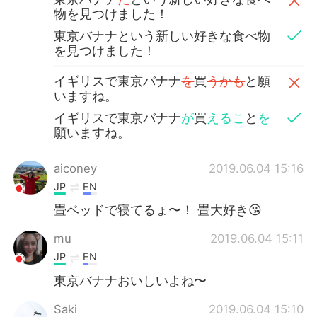
物を見つけました！
東京バナナという新しい好きな食べ物
を見つけました！
イギリスで東京バナナ
を
買
うかも
と願
いますね。
イギリスで東京バナナ
が
買
えるこ
と
を
願いますね。
aiconey
2019.06.04 15:16
JP
EN
畳ベッドで寝てるょ〜！ 畳大好き😘
mu
2019.06.04 15:11
JP
EN
東京バナナおいしいよね〜
Saki
2019.06.04 15:10