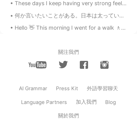
These days I keep having very strong feelings of loneliness. I’m trying to find ways to push it ...
Mitsuhiro
2019.06.04 15:07
何か言いたいことがある。日本は太っていることが悪いことだというイメージがあります。批判されないためには痩せていなければなりません。 HelloTalkでも、きれいな女の子が「痩せなきゃ」と言っ...
JP
EN
CN
PT
畳の部屋は大体の家にあります もし神戸に
Hello 👋 This morning I went for a walk 🚶 The sky was cloudy but I didn't experience any rain s...
行った際には竹中大工道具館がオススメで
す
nora
2019.06.04 15:07
關注我們
JP
EN
Do you like 東京バナナ🍌?me too😋💕
外語學習聊天
AI Grammar
Press Kit
加入我們
Language Partners
Blog
關於我們