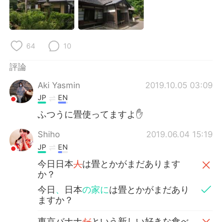
日本語
한국어
Русский
ไทย
64
10
Indonesia
Italiano
評論
Türkçe
Tiếng Việt
Aki Yasmin
2019.10.05 03:09
JP
EN
Português
ふつうに畳使ってますよ✋
Shiho
2019.06.04 15:19
JP
EN
今日日本
人
は畳とかがまだあります
か？
今日
、
日本
の家に
は畳とかがまだあり
ますか？
東京バナナ
だ
という新しい好きな食べ