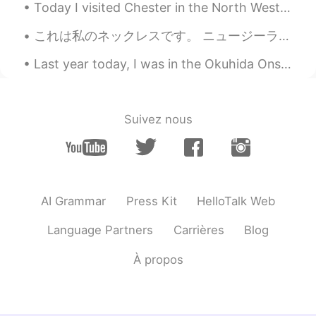
お疲れ様です！！7こですか？？
Today I visited Chester in the North West UK, the architecture is absolutely beautiful 😍 this tra...
時々冒険家の眼鏡くん
2021.02.18 13:50
これは私のネックレスです。 ニュージーランド/マオリ文化からです。 海の怪物か霊の守護者です。(Marakihau) 悪から守ると信じられています。 This is my Necklace f...
EN
JP
Last year today, I was in the Okuhida Onsen-go area, leaving the Ryokan Kazeya satisfyingly after...
@郑兆东Gavin
nope~ more than 5 ~ 😹😻
時々冒険家の眼鏡くん
2021.02.18 13:49
Suivez nous
EN
JP
@Yukakoゆかこ
hehe thank you! 😻😻
郑兆东Gavin
2021.02.18 13:48
CN
EN
AI Grammar
Press Kit
HelloTalk Web
five eggs
Language Partners
Carrières
Blog
Yukakoゆかこ
2021.02.18 13:42
À propos
JP
EN
KR
ES
@時々冒険家の眼鏡くん
Nice!!! Well done
🤩🎶