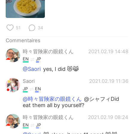
日本語
한국어
Русский
ไทย
51
34
Indonesia
Italiano
Commentaires
Türkçe
Tiếng Việt
時々冒険家の眼鏡くん
2021.02.19 14:48
EN
JP
Português
@Saori
yes, I did 😻😹
Saori
2021.02.19 11:36
JP
EN
@時々冒険家の眼鏡くん
@シャフィDid
eat them all by yourself?
時々冒険家の眼鏡くん
2021.02.19 08:24
EN
JP