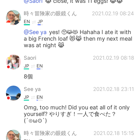
@Saori
😹 close, it was 11 eggs! 😹😹
時々冒険家の眼鏡くん
2021.02.19 08:24
EN
JP
@See ya
yes! 🥺😹😻 Hahaha I ate it with
a big French loaf 😻😹 then my next meal
was at night 😹
Saori
2021.02.19 08:18
JP
EN
8個
See ya
2021.02.18 23:11
JP
EN
Omg, too much! Did you eat all of it only
yourself? やりすぎ！一人で食べた？
(´⊙ω⊙`)
時々冒険家の眼鏡くん
2021.02.18 15:15