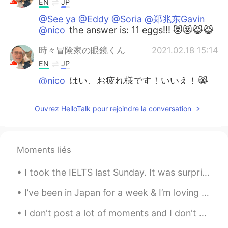
EN
JP
@See ya @Eddy @Soria @郑兆东Gavin
@nico
the answer is: 11 eggs!!! 😻😻😹😹
時々冒険家の眼鏡くん
2021.02.18 15:14
EN
JP
@nico
はい、お疲れ様です！いいえ！😹
Soria
2021.02.18 14:47
Ouvrez HelloTalk pour rejoindre la conversation
CN
EN
@時々冒険家の眼鏡くん
😂😂😂
Moments liés
Yukakoゆかこ
2021.02.18 14:30
JP
EN
KR
ES
I took the IELTS last Sunday. It was surprisingly easy 😹 but I did find the speaking exam a littl...
@時々冒険家の眼鏡くん
No problem😊🎵
I’ve been in Japan for a week & I’m loving it 😍 Sorry to the people I haven’t replied to yet, I w...
nico
2021.02.18 14:14
I don't post a lot of moments and I don't write a lot of comments but I like all the posts as muc...
JP
EN