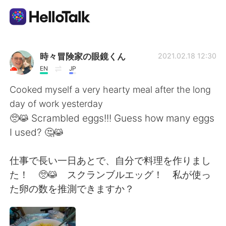
Appli d'échange linguistique
時々冒険家の眼鏡くん
2021.02.18 12:30
EN
JP
AI Grammar Checker
Cooked myself a very hearty meal after the long
day of work yesterday
Français
🥺😹 Scrambled eggs!!! Guess how many eggs
I used? 🤔😹
English
简体中文
仕事で長い一日あとで、自分で料理を作りまし
た！ 🥺😹 スクランブルエッグ！ 私が使っ
繁體中文
Español
た卵の数を推測できますか？
العربية
Deutsch