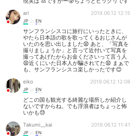
現実は 💩ですかー😰ちょっとビックリです
ari
2019.06.12 12:15
JP
EN
サンフランシスコに旅行にいったときに、
やたら日本語の歌を歌ってくるおじさんが
いたのを思い出しました😧 あと、「写真を
撮りましょうか」と言って近付いて写真を
撮ってあげたからお金くださいって言う人
😧近くにいた日本人が騙されてた😧 まぁで
も、サンフランシスコ楽しかったです😊
eiko
2019.06.12 12:08
JP
EN
どこの国も観光する綺麗な場所しか紹介し
ないですからね。でも浮浪者はちょっと怖
いかも😓
Takumi__kai
2019.06.12 11:41
JP
EN