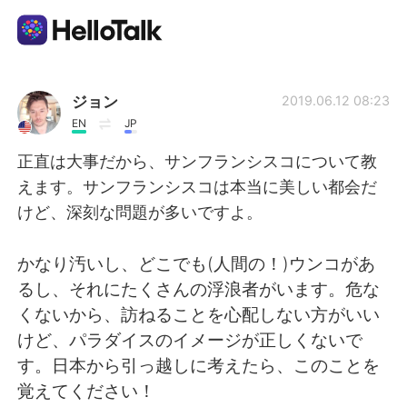
Ứng dụng trao đổi ngôn ngữ
ジョン
2019.06.12 08:23
EN
JP
AI Grammar Checker
正直は大事だから、サンフランシスコについて教
えます。サンフランシスコは本当に美しい都会だ
Tiếng Việt
けど、深刻な問題が多いですよ。
かなり汚いし、どこでも(人間の！)ウンコがあ
English
简体中文
るし、それにたくさんの浮浪者がいます。危な
くないから、訪ねることを心配しない方がいい
繁體中文
Español
けど、パラダイスのイメージが正しくないで
す。日本から引っ越しに考えたら、このことを
العربية
Français
覚えてください！