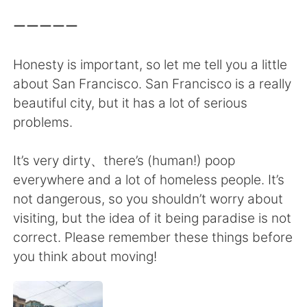
Deutsch
日本語
ーーーーー
한국어
Русский
Honesty is important, so let me tell you a little
ไทย
Indonesia
about San Francisco. San Francisco is a really
beautiful city, but it has a lot of serious
Italiano
Türkçe
problems.
Português
It’s very dirty、there’s (human!) poop
everywhere and a lot of homeless people. It’s
not dangerous, so you shouldn’t worry about
visiting, but the idea of it being paradise is not
correct. Please remember these things before
you think about moving!