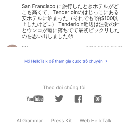
San Francisco に旅行したときホテルがど
こも高くて、Tenderloinのはじっこにある
安ホテルに泊まった（それでも1泊$100以
上したけど…） Tenderloin近辺は注射の針
とウンコが道に落ちてて最初ビックリした
のを思い出しました😓
SY
2019.06.12 10:21
JP
EN
Mở HelloTalk để tham gia cuộc trò chuyện
@ジョン
I was ! Thanks for your concern
❤️ yeah I know ...
Hαɳα
2019.06.12 09:24
Theo dõi chúng tôi
JP
EN
@ジョン
200000円…😳😱
ジョン
2019.06.12 08:53
EN
JP
AI Grammar
Press Kit
Web HelloTalk
@サラダ油
直してくれてありがとうござい