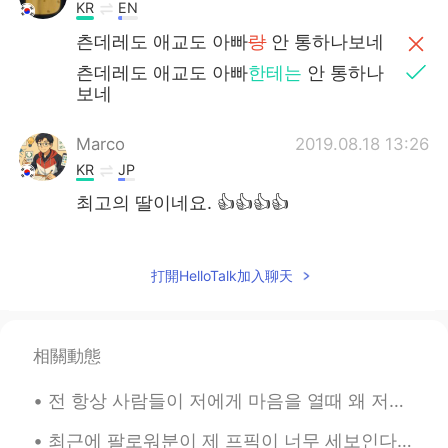
KR
EN
츤데레도 애교도 아빠
랑
안 통하나보네
츤데레도 애교도 아빠
한테는
안 통하나
보네
Marco
2019.08.18 13:26
KR
JP
최고의 딸이네요. 👍👍👍👍
Hyun
2019.08.18 13:12
KR
EN
打開HelloTalk加入聊天
너무 귀요미세욥😍
DianeK.
2019.08.18 13:10
相關動態
KR
EN
전 항상 사람들이 저에게 마음을 열때 왜 저를 신뢰하는지 궁금해요 지난 1주일동안 여기서도 저에게 고민이 있다고 연락 주신 분 4명이 있었어요 다 인간관계 문제에 대해 이야...
효녀이십니다! 웃음보다 더 좋은 치료약은
찾기 힘든데.😉💕
최근에 팔로워분이 제 프픽이 너무 세보인다고 하셨는데 저도 동의해서 어제 또 빠꿨어요 ㅋㅋㅋ I mainly used it to send a message to all th...