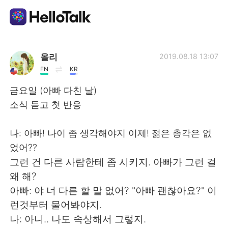
語言交換應用
올리
2019.08.18 13:07
EN
KR
AI Grammar Checker
금요일 (아빠 다친 날)
소식 듣고 첫 반응
繁體中文
나: 아빠! 나이 좀 생각해야지 이제! 젊은 총각은 없
었어??
English
简体中文
그런 건 다른 사람한테 좀 시키지. 아빠가 그런 걸
왜 해?
Español
العربية
아빠: 야 너 다른 할 말 없어? "아빠 괜찮아요?" 이
런것부터 물어봐야지.
Français
Deutsch
나: 아니.. 나도 속상해서 그렇지.