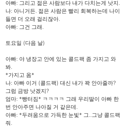
日本語
한국어
아빠: 그리고 젊은 사람보다 내가 다치는게 낫지.
나: 아니거든. 젊은 사람은 빨리 회복하는데 나이
Русский
ไทย
들면 더 오래 걸리잖아.
아빠: 그건 그래.
Indonesia
Italiano
토요일 (다음 날)
Türkçe
Tiếng Việt
아빠: 야 냉장고 안에 있는 콜드팩 좀 가지고 와
Português
봐.
*가지고 옴*
나: 아빠 이거 (콜드팩) 대신 내가 꽉 안아줄까?
그럼 금방 낫겠지?
엄마: *빵터짐* ㅋㅋㅋㅋ 그래 우리딸이 아빠 한
번 안아주면 나아질 거 같은데.
아빠: *두려움으로 가득한 눈빛* 그..그냥 콜드팩
줘.