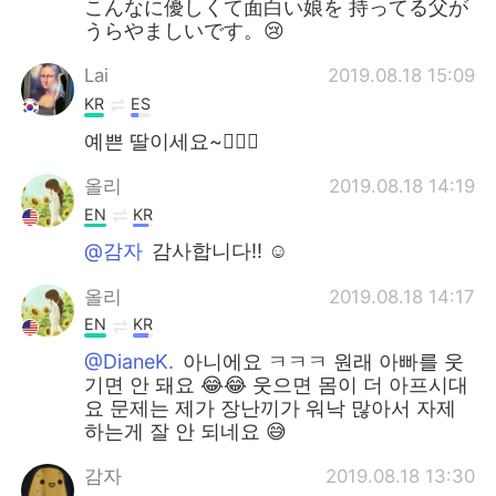
こんなに優しくて面白い娘を 持ってる父が
うらやましいです。😢
Lai
2019.08.18 15:09
KR
ES
예쁜 딸이세요~👍🏻😍
올리
2019.08.18 14:19
EN
KR
@감자
감사합니다!! ☺
올리
2019.08.18 14:17
EN
KR
@DianeK.
아니에요 ㅋㅋㅋ 원래 아빠를 웃
기면 안 돼요 😂😂 웃으면 몸이 더 아프시대
요 문제는 제가 장난끼가 워낙 많아서 자제
하는게 잘 안 되네요 😅
감자
2019.08.18 13:30