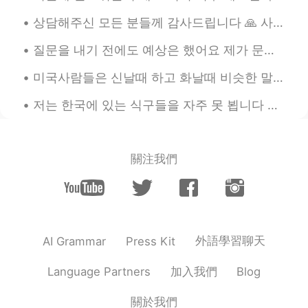
상담해주신 모든 분들께 감사드립니다 🙏 사실은 제 고민은 아니었고요 친언니가 요즘 고민하고 있었거든요 저는 듣자마자 반대를 했는데 제가 너무 언니를 보호하려고 방어적인 태...
질문을 내기 전에도 예상은 했어요 제가 문과라고 생각하는 사람들이 많을 거 같았어요 제 대학 친구들도 제 전공을 자주 햇갈렸었거든요 ㅋㅋㅋ 저는 이과 전공이지만 제가 당연히...
미국사람들은 신날때 하고 화날때 비슷한 말을 많이 쓰는 거 같다 ㅋㅋㅋㅋ *신날때* Shut. Up. No~ you did NOT Get outta here! You're ...
저는 한국에 있는 식구들을 자주 못 뵙니다 저희 부모님은 한국인이지만 저는 미국에서 태어나고 자라왔습니다 대학 다닐때까지 한국에 못 갔습니다 작년 9월에 한국을 방문할 수 있...
關注我們
外語學習聊天
AI Grammar
Press Kit
加入我們
Language Partners
Blog
關於我們