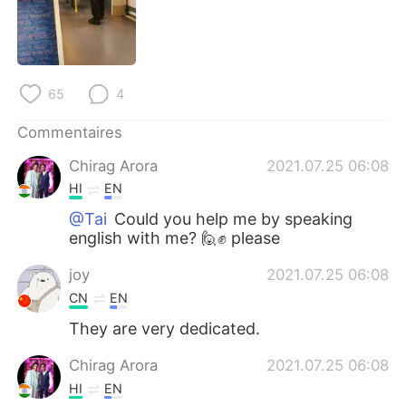
日本語
한국어
Русский
ไทย
65
4
Indonesia
Italiano
Commentaires
Türkçe
Tiếng Việt
Chirag Arora
2021.07.25 06:08
Português
HI
EN
@Tai
Could you help me by speaking
english with me? 🙋✊ please
joy
2021.07.25 06:08
CN
EN
They are very dedicated.
Chirag Arora
2021.07.25 06:08
HI
EN