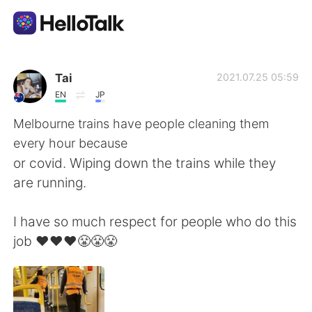
Appli d'échange linguistique
Tai
2021.07.25 05:59
EN
JP
AI Grammar Checker
Melbourne trains have people cleaning them
every hour because
Français
or covid. Wiping down the trains while they
are running.
English
简体中文
I have so much respect for people who do this
job ❤❤❤😤😤😤
繁體中文
Español
العربية
Deutsch