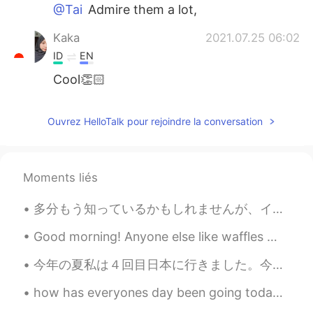
@Tai
Admire them a lot,
Kaka
2021.07.25 06:02
ID
EN
Cool👏🏻
Ouvrez HelloTalk pour rejoindre la conversation
Moments liés
多分もう知っているかもしれませんが、イギリスとアメリカでは同じ意味でも違う単語を使う場合があります。 例えば Trainers / sneakers Mobile phone / cell...
Good morning! Anyone else like waffles 🧇? I woke up this morning and wanted to make some to eat...
今年の夏私は４回目日本に行きました。今年も、１ヶ月ぐらいホームステイをしました。日本にいた時、日本語をもっと習わなければならないと気づきました。友達がいっぱいいますが、友達の考えと心情がよくわか...
how has everyones day been going today☀️🌈its been a verry hot day today☀️🥵 feel free to chat with...