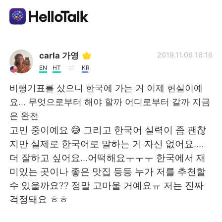
Ứng dụng trao đổi ngôn ngữ
carla 가영
2019.11.06 16:16
EN
HT
KR
AI Grammar Checker
비행기표를 샀으니 한국에 가는 거 이제 현실이예
요... 무엇으로부터 해야 할까 어디로부터 갈까 지금
Tiếng Việt
은 완전
고민 중이예요 😅 그리고 한국어 실력이 좀 괜찮
지만 실제로 한국어로 말하는 거 자신 없어요....
English
简体中文
더 잘하고 싶어요...어떡해요ㅜㅜㅜ 한국에서 재
미있는 곳이나 좋은 맛집 등등 누가 저를 추천할
繁體中文
Español
수 있을까요?? 정말 고마울 거예요ㅠ 저는 진짜
걱정돼요 ㅎㅎ
العربية
Français