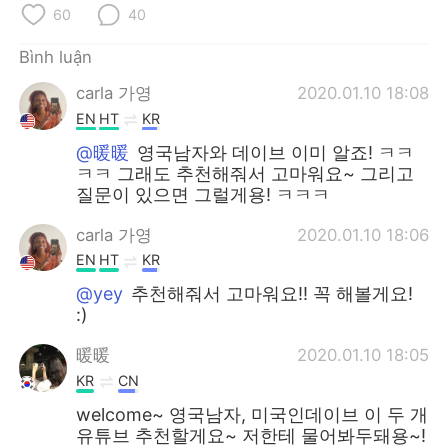
Deutsch
日本語
60
40
한국어
Русский
Bình luận
carla 가영
2020.01.10 18:08
ไทย
Indonesia
EN
HT
KR
@暖暖
영국남자와 데이브 이미 알죠! ㅋㅋ
Italiano
Türkçe
ㅋㅋ 그래도 추천해줘서 고마워요~ 그리고
질문이 있으면 그럴게용! ㅋㅋㅋ
Português
carla 가영
2020.01.10 18:06
EN
HT
KR
@yey
추천해줘서 고마워요!! 꼭 해볼게요!
:)
暖暖
2020.01.10 18:05
KR
CN
welcome~ 영국남자, 미국인데이브 이 두 개
유튜브 추천할게요~ 저한테 물어봐두돼용~!