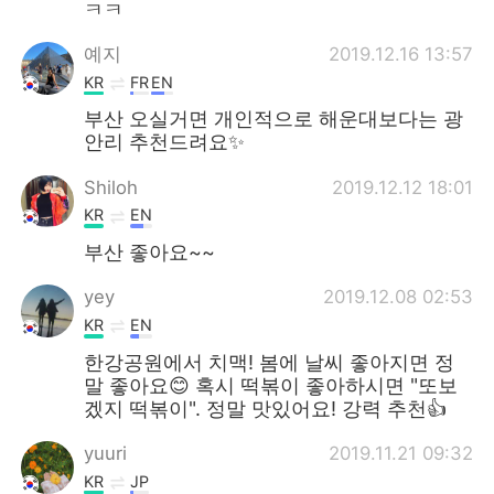
ㅋㅋ
예지
2019.12.16 13:57
KR
FR
EN
부산 오실거면 개인적으로 해운대보다는 광
안리 추천드려요✨
Shiloh
2019.12.12 18:01
KR
EN
부산 좋아요~~
yey
2019.12.08 02:53
KR
EN
한강공원에서 치맥! 봄에 날씨 좋아지면 정
말 좋아요😊 혹시 떡볶이 좋아하시면 "또보
겠지 떡볶이". 정말 맛있어요! 강력 추천👍
yuuri
2019.11.21 09:32
KR
JP