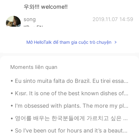
우와!!! welcome!!
song
2019.11.07 14:59
KR
EN
대구오시면 같이놀아요ㅎㅎ
Mở HelloTalk để tham gia cuộc trò chuyện
John.신천옹°
2019.11.06 22:54
KR
CN
EN
TH
Moments liên quan
좋은 추억 많이 남기세요. 궁금하면 언제든
지 물어보세요 ~~ 걱정 안해도 돼요~~
Eu sinto muita falta do Brazil. Eu tirei essa foto no Museu de Amanha quando eu visitei a minha f...
young
2019.11.06 22:44
Kısır. It is one of the best known dishes of Turkey. It can be considered a salad variety. this ...
KR
EN
I'm obsessed with plants. The more my place looks like Jumanji -the better. 😂🌿 **These photos do...
한옥이랑 한복 꼭 체험해보세요👍🏻
영어를 배우는 한국분들에게 가르치고 싶은 것이 있어요!! “play with me”라는 표현에 관한이에요 한국사람들이 이런 말할 때 “나랑 놀자”라고 말하고 싶죠? 근데...
Jin Kim
2019.11.06 17:10
KR
EN
So I’ve been out for hours and it’s a beautiful day ~ I think I’ve walked like 3 miles heh 😼 (M...
@carla 가영
네 같은 외국인 입장에서 보는