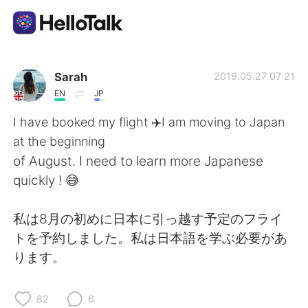
Ứng dụng trao đổi ngôn ngữ
Sarah
2019.05.27 07:21
EN
JP
AI Grammar Checker
I have booked my flight ✈️I am moving to Japan
at the beginning
Tiếng Việt
of August. I need to learn more Japanese
quickly ! 😅
English
简体中文
私は8月の初めに日本に引っ越す予定のフライ
トを予約しました。私は日本語を学ぶ必要があ
繁體中文
Español
ります。
العربية
Français
82
6