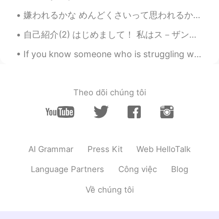
嫌われるかな めんどくさいって思われるかな 人の反応が怖くて 言いたいことを隠したり 話したいのに避けたり 決めつけちまったりする人って結構いるよな でも言ってみるまで相手がどんな反応をするか...
自己紹介(2) はじめまして！ 私はス－ザンです！15才で、オ－ストラリア人です。私の両親は中国人です！ 学校で2017年から今まで、日本語を勉強しています！本当に難しいですけど頑張りますー ...
If you know someone who is struggling with depression, anxiety or any other mental illness then p...
Theo dõi chúng tôi
AI Grammar
Press Kit
Web HelloTalk
Language Partners
Công việc
Blog
Về chúng tôi