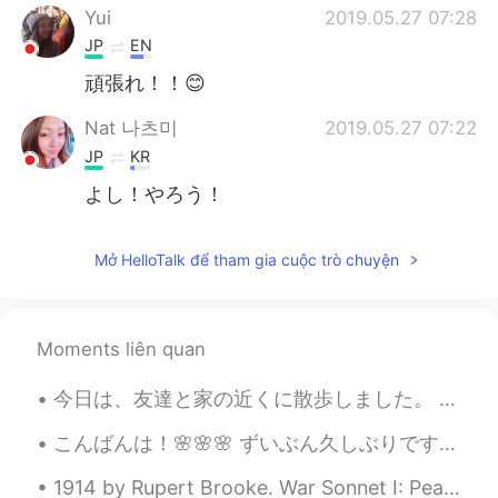
Yui
2019.05.27 07:28
JP
EN
頑張れ！！😊
Nat 나츠미
2019.05.27 07:22
JP
KR
よし！やろう！
Mở HelloTalk để tham gia cuộc trò chuyện
Moments liên quan
今日は、友達と家の近くに散歩しました。 ５月１日には毎年ハンブルクでデモがあります。 だから今年も、警察は準備をしました。しかしコロナウイルスがあるので、デモをしたい人があまりいません。 良かっ...
こんばんは！🌸🌸🌸 ずいぶん久しぶりですね. 2か月ぐらいの前に、マレーシアから引っ越しましたよ. 今日本に住んでいます. あのう... 忙がしいが、嬉しいです. 😊 紫陽花は本当に綺麗な...
1914 by Rupert Brooke. War Sonnet I: Peace Now, God be thanked Who has matched us with His hour...