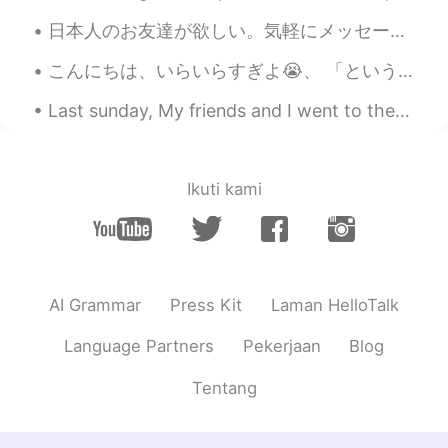
日本人のお友達が欲しい。気軽にメッセージを送って下さい。 僕は28歳。歌手とモデルです。ハーフイギリス人ですけど今はローマに住んでいます。武道や旅行するやボードゲームなど好きです。 いつか日本に...
こんにちは、いらいらすぎよ😭、 「という」😠恐るべきの言葉😠 理解し始めたばかりの時、全然わからない言葉の使い方を見られます。 じゃあー たぶん遠い将来にその言葉をわかる、でもその間は今日じゃな...
Last sunday, My friends and I went to the beach for a day, it took a 4-hour drive back and forth ...
Ikuti kami
AI Grammar
Press Kit
Laman HelloTalk
Language Partners
Pekerjaan
Blog
Tentang