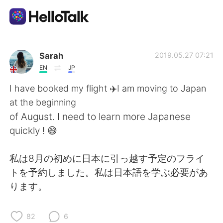
Aplikasi Pertukaran Bahasa
Sarah
2019.05.27 07:21
EN
JP
AI Grammar Checker
I have booked my flight ✈️I am moving to Japan
at the beginning
Indonesia
of August. I need to learn more Japanese
quickly ! 😅
English
简体中文
私は8月の初めに日本に引っ越す予定のフライ
トを予約しました。私は日本語を学ぶ必要があ
繁體中文
Español
ります。
العربية
Français
82
6