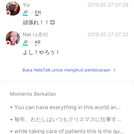
Yui
2019.05.27 07:28
JP
EN
頑張れ！！😊
Nat 나츠미
2019.05.27 07:22
JP
KR
よし！やろう！
Buka HelloTalk untuk mengikuti pembicaraan
Moments Berkaitan
You can have everything in this world and still have nothing, Or you can have little and have it...
毎年、わたしはいつもクリスマスに仕事するを選びます。クリスマスにはいつも寂しい感じて、その感じを忘れるため、仕事してます。 仕事は鎮痛剤そうです。一時的に助けます。 家に帰る時間ように、鎮痛剤の...
while taking care of patients this is the quote I will live by! ♥️It's a beautiful day to say l...