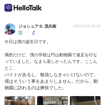
Language Exchange App
ジョシュア G. 茂兵衛
2020.07.15 09:29
EN
JP
AI Grammar Checker
今日は僕の誕生日です。
English
偶然だけど、僕の学校は円山動物園で遠足を行な
っていました。なまら楽しかったんです。ここん
とこ、
简体中文
繁體中文
バイトがあるし、勉強しなきゃいけないので、
僕はそういう事をあまりしません。だから、動
Español
العربية
物園に訪れるのは爽快でした。
Français
Deutsch