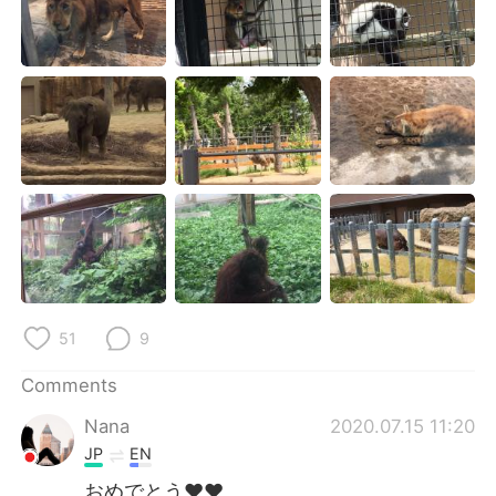
日本語
한국어
Русский
ไทย
Indonesia
Italiano
Türkçe
Tiếng Việt
Português
51
9
Comments
Nana
2020.07.15 11:20
JP
EN
おめでとう❤️❤️