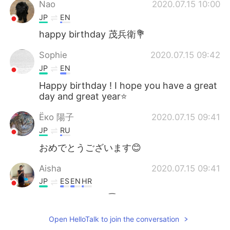
Nao
2020.07.15 10:00
JP
EN
happy birthday 茂兵衛💐
Sophie
2020.07.15 09:42
JP
EN
Happy birthday ! I hope you have a great
day and great year⭐
Ёко 陽子
2020.07.15 09:41
JP
RU
おめでとうございます😊
Aisha
2020.07.15 09:41
JP
ES
EN
HR
Happy Birthday😇✨ 動物たち可愛いです
ね！（笑）
Open HelloTalk to join the conversation