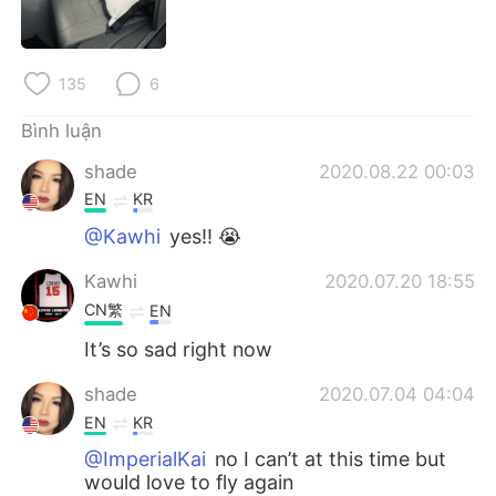
Deutsch
日本語
한국어
Русский
135
6
ไทย
Indonesia
Bình luận
shade
2020.08.22 00:03
Italiano
Türkçe
EN
KR
Português
@Kawhi
yes!! 😭
Kawhi
2020.07.20 18:55
CN繁
EN
It’s so sad right now
shade
2020.07.04 04:04
EN
KR
@ImperialKai
no I can’t at this time but
would love to fly again