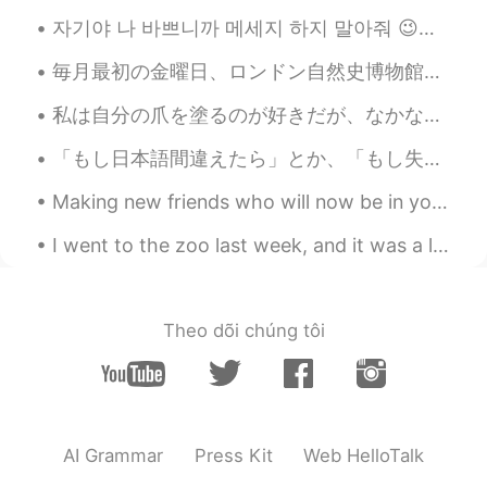
자기야 나 바쁘니까 메세지 하지 말아줘 😉😈🤗 Busy lol messages are like 뇌섹남😂😁😉🤭🤷🤦😈🤔🙄❤️💜💖 개소리 하면 차단 합니다 ㅋㅋㅋㅋ
毎月最初の金曜日、ロンドン自然史博物館ではレイトステイ(遅くまで開いていること)が開催されている。恐竜と一緒に飲めるのは、子供の時の興味と今の興味を非常にうまく組み合わせている。 友達が撮って...
私は自分の爪を塗るのが好きだが、なかなかいいネイルポリッシュを見つけることができなかった。💅🏻 ネイルポリッシュが薄すぎると何度も塗る必要があるし、乾いたときにうまく色が出ないか、簡単に消えてし...
「もし日本語間違えたら」とか、「もし失礼なことをしたら」と色々自信持たずに人と接してうまく行かなかったら「あーやっぱまだまだだ」と日本語のさいにするけど、本当はうまく行かなかった理由は、その自信...
Making new friends who will now be in your life forever is on of the most rewarding things ever. ...
I went to the zoo last week, and it was a lot of fun! I saw lots of cool animals! 🐻🐯🐧🐘🐢🐰 What is ...
Theo dõi chúng tôi
AI Grammar
Press Kit
Web HelloTalk