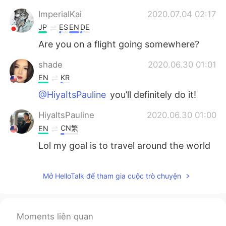
ImperialKai
2020.07.04 02:17
JP
ES
EN
DE
Are you on a flight going somewhere?
shade
2020.06.30 01:01
EN
KR
@HiyaItsPauline
you’ll definitely do it!
HiyaItsPauline
2020.06.30 01:00
CN繁
EN
Lol my goal is to travel around the world
Mở HelloTalk để tham gia cuộc trò chuyện
Moments liên quan