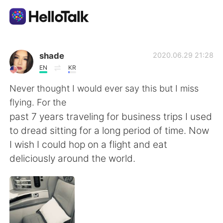
Ứng dụng trao đổi ngôn ngữ
shade
2020.06.29 21:28
EN
KR
AI Grammar Checker
Never thought I would ever say this but I miss
flying. For the
Tiếng Việt
past 7 years traveling for business trips I used
to dread sitting for a long period of time. Now
I wish I could hop on a flight and eat
English
简体中文
deliciously around the world.
繁體中文
Español
العربية
Français