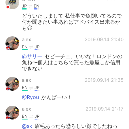
JP
EN
どういたしまして 私仕事で魚捌いてるので
何か聞きたい事あればアドバイス出来るか
も😃
alex
2019.09.14 21:40
EN
JP
@サリー
セビーチェ、いいな！ロンドンの
魚ね〜個人はこちらで買った魚屋しか信用
できない
alex
2019.09.14 21:35
EN
JP
@Ryou
かんぱーい！
alex
2019.09.14 21:17
EN
JP
@sk
眉毛あったら恐ろしい顔でしたねっ