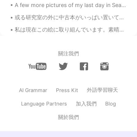
けてなんぼだと思ってる。ただ日本語を直
A few more pictures of my last day in Seattle~ Was a great time meeting one of my favorite peop...
してもなんで間違ってるかわからないだろ
うから、どうすればもっと良くなるように
或る研究室の外に中古本がいっぱい置いてあって、ちょうどアメリカに忘れてしまった本をもう一冊 入手できた。しかもタダで。✌🏻 “Man and His Symbols” by Carl Jung ...
アドバイスするようにしてる！
私は現在この絵に取り組んでいます。素晴らしい週末をお過ごしください ✨🎨 Colors are my passion... Work in this piece! Have an amazing...
mariko
2020.04.19 02:35
JP
EN
それ以外何も話しかけてくれへん奴が〜 I
關注我們
agree especially on this part. They should
google if they don't want to
communicate.
Takashi
2020.04.19 02:33
外語學習聊天
AI Grammar
Press Kit
JP
EN
関西弁完璧だね😆w 確かに、もう少しコミ
加入我們
Language Partners
Blog
ュニケーション欲しいよね。 僕は「修正し
て」のリンクだけ貼る事にしてます👍
關於我們
신수아
2020.04.19 02:25
JP
KR