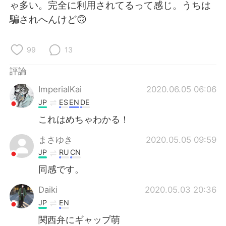
日本語
한국어
ゃ多い。完全に利用されてるって感じ。うちは
騙されへんけど🙃
Русский
ไทย
99
13
Indonesia
Italiano
評論
Türkçe
Tiếng Việt
ImperialKai
2020.06.05 06:06
JP
ES
EN
DE
Português
これはめちゃわかる！
まさゆき
2020.05.05 09:59
JP
RU
CN
同感です。
Daiki
2020.05.03 20:36
JP
EN
関西弁にギャップ萌