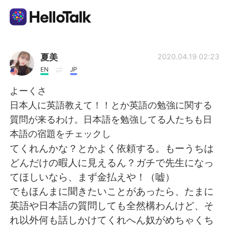
語言交換應用
夏美
2020.04.19 02:23
EN
JP
AI Grammar Checker
よーくさ
日本人に英語教えて！！とか英語の勉強に関する
繁體中文
質問が来るわけ。日本語を勉強してる人たちも日
本語の宿題をチェックし
てくれんかな？とかよく依頼する。もーうちは
English
简体中文
どんだけの暇人に見えるん？ガチで先生になっ
てほしいなら、まず金払えや！（嘘）
Español
العربية
でもほんまに聞きたいことがあったら、たまに
英語や日本語の質問しても全然構わんけど、そ
Français
Deutsch
れ以外何も話しかけてくれへん奴がめちゃくち