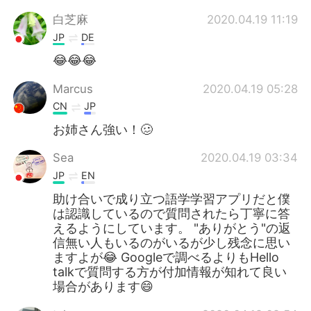
白芝麻
2020.04.19 11:19
JP
DE
😂😂😂
Marcus
2020.04.19 05:28
CN
JP
お姉さん強い！🥴
Sea
2020.04.19 03:34
JP
EN
助け合いで成り立つ語学学習アプリだと僕
は認識しているので質問されたら丁寧に答
えるようにしています。 "ありがとう"の返
信無い人もいるのがいるが少し残念に思い
ますよが😂 Googleで調べるよりもHello
talkで質問する方が付加情報が知れて良い
場合があります😄