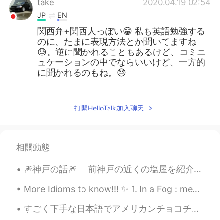
take
2020.04.19 02:54
JP
EN
関西弁+関西人っぽい😁 私も英語勉強する
のに、たまに表現方法とか聞いてますね
😓。逆に聞かれることもあるけど、コミニ
ュケーションの中でならいいけど、一方的
に聞かれるのもね。😓
Takumi__kai
2020.04.19 02:50
JP
EN
打開HelloTalk加入聊天
そういう失礼な人は、 モーメントに投稿し
て、一度限りの割り切った対応をしてくれ
るボランティア精神溢れる相手に頼むべき
相關動態
ですね。 僕はそんな失礼な人と個別チャッ
トしたことないですが…🤔
🎆神戸の話🎆 前神戸の近くの塩屋を紹介したが、今回は神戸の話をしようと思います、特に神戸の博物館。 皆さん、どんな博物館が好きですか？美術か、歴史か、恐竜ですか？ 去年、神戸...
Ataru
2020.04.19 02:42
More Idioms to know!!! ✨ 1. In a Fog : means to be confused (You can also say “my minds a littl...
JP
EN
すごく下手な日本語でアメリカンチョコチップクッキーを作る動画を撮ってみたんですけど、恥ずかしすぎて、使わないようにしたくなりました…😭でも自分のレシピは美味しくて、絶対に日本の人に紹介したいから...
自分は先生を目指しているから、むしろ助