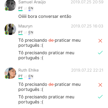
Samuel Araújo
2019.07.25 20:59
PT
EN
Oiiiii bora conversar então
Mauryn
2019.07.25 16:03
PT
EN
Tô precisando
de
praticar meu
português :(
Tô precisando praticar meu
português :(
Ruth Ehlke
2019.07.22 22:21
PT
EN
Tô precisando
de
praticar meu
português :(
Tô precisando praticar meu
português :(