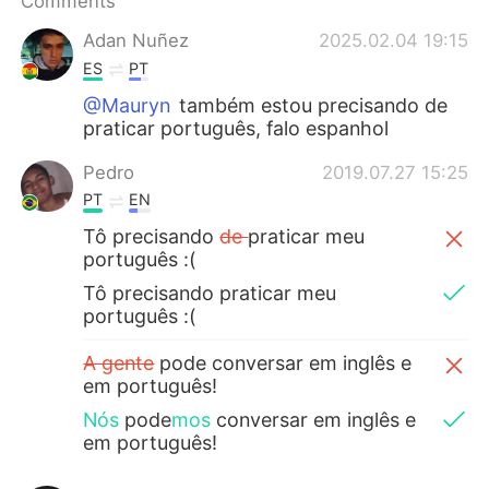
Comments
日本語
한국어
Adan Nuñez
2025.02.04 19:15
Русский
ไทย
ES
PT
@Mauryn
também estou precisando de
Indonesia
Italiano
praticar português, falo espanhol
Türkçe
Tiếng Việt
Pedro
2019.07.27 15:25
PT
EN
Português
Tô precisando
de
praticar meu
português :(
Tô precisando praticar meu
português :(
A gente
pode conversar em inglês e
em português!
Nós
pode
mos
conversar em inglês e
em português!