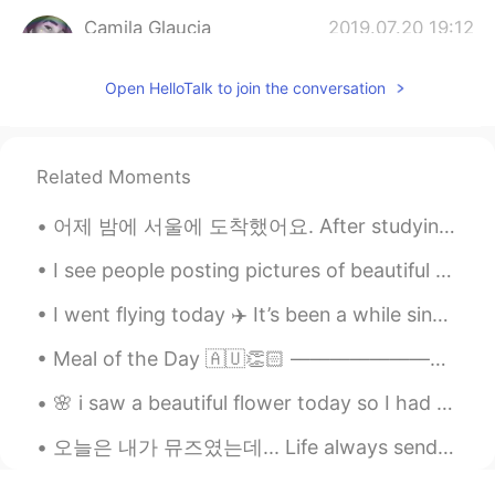
Camila Glaucia
2019.07.20 19:12
PT
EN
Open HelloTalk to join the conversation
Oi, eu preciso treinar o inglês.
Paty Silva
2019.07.20 19:11
PT
EN
Related Moments
Oi, podemos nos ajudar
어제 밤에 서울에 도착했어요. After studying like crazy for months I finally arrived to Seoul last night. 진짜...
Nathiely
2019.07.20 16:14
I see people posting pictures of beautiful trees and here we have these 😂 the sunset is pretty th...
PT
EN
Se você quiser,podemos conversar.
I went flying today ✈️ It’s been a while since I was able to, so it was a lovely way to spend th...
Meal of the Day 🇦🇺👏🏻 ———————————————————————— Ladies and Gentlemen, welcome to the exciting firs...
Morgana
2019.07.20 14:13
PT
EN
🌸 i saw a beautiful flower today so I had to take a picture of it !!... its hard to see flowers i...
A gente pode conversar se quiser.. Eu
오늘은 내가 뮤즈였는데... Life always sends the right person at exactly the right time, if you’re open to ...
estou querendo aprender inglês.
Lisley
2019.07.19 20:08