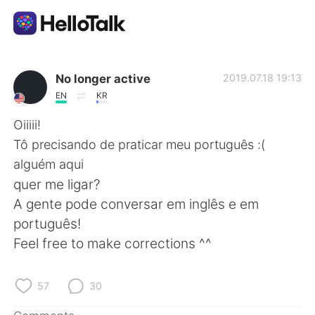
Language Exchange App
No longer active
2019.07.18 19:13
EN
KR
AI Grammar Checker
Oiiiii!
Tô precisando de praticar meu português :(
English
alguém aqui
quer me ligar?
A gente pode conversar em inglês e em
简体中文
繁體中文
português!
Feel free to make corrections ^^
Español
العربية
Français
Deutsch
57
30