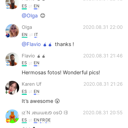
ES
EN
@Olga
😊
Olga
2020.08.31 22:00
EN
IT
@Flavio 🧉🧉
thanks !
Flavio 🧉🧉
2020.08.31 21:46
ES
EN
Hermosas fotos! Wonderful pics!
Karen Uf
2020.08.31 21:26
ES
EN
It’s awesome 😮
ᴉz˙N ɹɐɯɯɐɹפ osO lƎ
2020.08.31 20:55
ES
EN
FR
DE