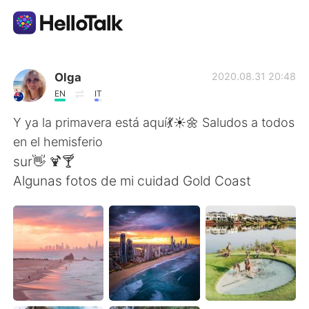
語言交換應用
Olga
2020.08.31 20:48
EN
IT
AI Grammar Checker
Y ya la primavera está aquí💃☀️🌼 Saludos a todos
en el hemisferio
繁體中文
sur👋 🍹🍸
Algunas fotos de mi cuidad Gold Coast
English
简体中文
Español
العربية
Français
Deutsch