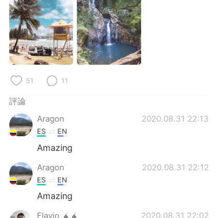
日本語
한국어
Русский
ไทย
Indonesia
Italiano
Türkçe
Tiếng Việt
51
11
Português
評論
Aragon
2020.08.31 22:13
ES
EN
Amazing
Aragon
2020.08.31 22:12
ES
EN
Amazing
Flavio 🧉🧉
2020.08.31 22:02