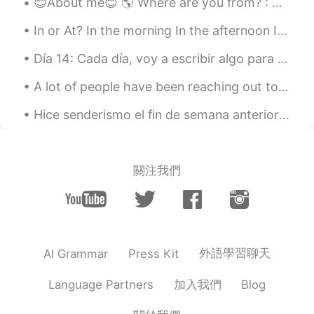
😊About me😊 🌎 Where are you from? : California 📈 Height : 1,70m 👀 Eye color : Brown 👦 Hair col...
In or At? In the morning In the afternoon In the evening but careful with word Night it's in...
Día 14: Cada día, voy a escribir algo para practicar. Por favor corrígeme si me equivoco. • ~ • ...
A lot of people have been reaching out to me and I’m happy and proud of them for reaching out and...
Hice senderismo el fin de semana anterior en un parque nacional que contiene nueve cascadas. El ...
關注我們
外語學習聊天
AI Grammar
Press Kit
加入我們
Language Partners
Blog