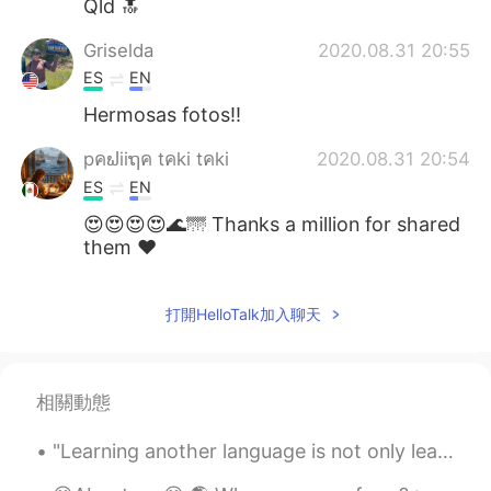
Qld 🔝
Griselda
2020.08.31 20:55
ES
EN
Hermosas fotos!!
pคຟiiຖค tคki tคki
2020.08.31 20:54
ES
EN
😍😍😍😍🌊🌁 Thanks a million for shared
them ❤️
Rodrigo
2020.08.31 20:53
打開HelloTalk加入聊天
ES
EN
Excelentes fotos!, Disfruta esa gran
temporada del año!
相關動態
Ángel
2020.08.31 20:51
"Learning another language is not only learning different words for the same things, but learning...
ES
EN
Wow, qué hermosa ciudad