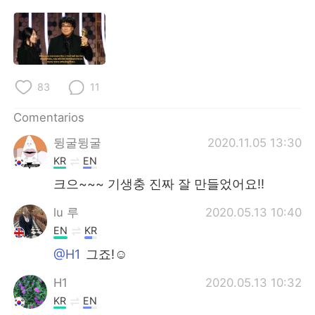
日本語
한국어
Русский
ไทย
Indonesia
Italiano
83
11
Türkçe
Tiếng Việt
Comentarios
뒹굴뒹굴
2020.11.05 13:30
Português
KR
EN
크으~~~ 기생충 진짜 잘 만들었어요!!
lu 루
2020.05.13 10:40
EN
KR
@H1
그죠!☺️
H1
2020.05.13 10:32
KR
EN