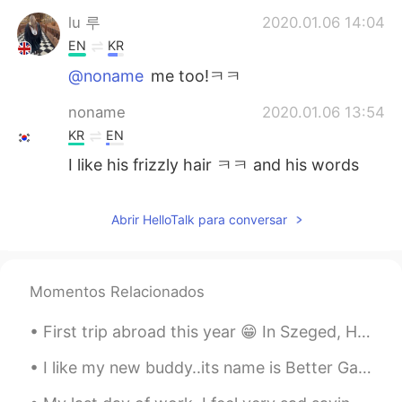
lu 루
2020.01.06 14:04
EN
KR
@noname
me too!ㅋㅋ
noname
2020.01.06 13:54
KR
EN
I like his frizzly hair ㅋㅋ and his words
are impressive
lu 루
2020.01.06 13:25
Abrir HelloTalk para conversar
EN
KR
@Jay종석
yeah :)
Momentos Relacionados
Jay종석
2020.01.06 13:24
First trip abroad this year 😁 In Szeged, Hungary. It feels so good to travel again 😍🇭🇺 Have a nic...
KR
EN
wow cool
I like my new buddy..its name is Better Gary.🤖 I have a dog name Gary.🐶 Better Gary is a hard wor...