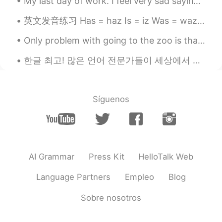
My last day of work. I feel very sad saying goodbye to my students. Some of them kept asking me t...
英文发音练习 Has = haz Is = iz Was = waz If = if (不是iffuh!!!) Clothes (不是closes!!) Walk China Thousand...
Only problem with going to the zoo is that I want to take them all home with me! ❤❤❤ This is an ...
한글 최고! 많은 언어 전문가들이 세상에서 한글이 제일 논리적인 글자라고 말해요. 많은 사람들은 1시동안만 배웠어요! 저는 배웠을때 전에 4시동안 공부했는데 저는 아마 조금 ...
Síguenos
AI Grammar
Press Kit
HelloTalk Web
Language Partners
Empleo
Blog
Sobre nosotros