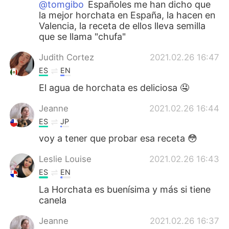
@tomgibo
Españoles me han dicho que
la mejor horchata en España, la hacen en
Valencia, la receta de ellos lleva semilla
que se llama "chufa"
Judith Cortez
2021.02.26 16:47
ES
EN
El agua de horchata es deliciosa 🤤
Jeanne
2021.02.26 16:44
ES
JP
voy a tener que probar esa receta 😳
Leslie Louise
2021.02.26 16:43
ES
EN
La Horchata es buenísima y más si tiene
canela
Jeanne
2021.02.26 16:37