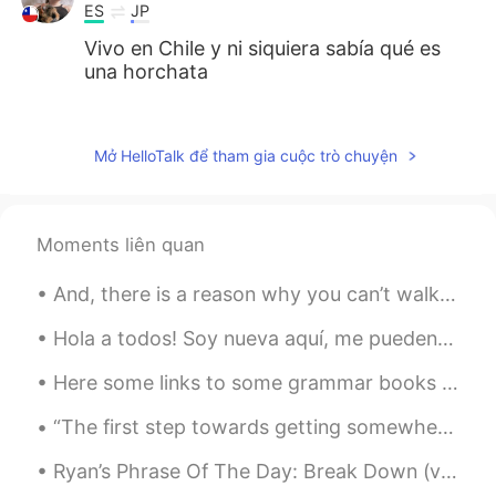
ES
JP
Vivo en Chile y ni siquiera sabía qué es
una horchata
Dony
2021.02.26 16:35
ES
EN
Mở HelloTalk để tham gia cuộc trò chuyện
@tomgibo
😂 me gustan👍
Dulce María López Alcalá
2021.02.26 16:34
Moments liên quan
ES
EN
En l
a semana pasada me di cuenta
And, there is a reason why you can’t walk away. It is because we have belonged to each other from...
que
yo
nunca había probado horchata
en mi vida.
Hola a todos! Soy nueva aquí, me pueden ayudar con el español por favor? Puedo ayudarlos con el i...
L
a semana pasada me di cuenta que
Here some links to some grammar books 📚 that I think think 🤔 💭 are useful and we can go through i...
nunca había probado horchata en mi
vida.
“The first step towards getting somewhere is to decide you’re not going to stay where you are.” —...
Ryan’s Phrase Of The Day: Break Down (verb) Meaning (1): Make sth clearer/more specific Exampl...
tomgibo
2021.02.26 16:33