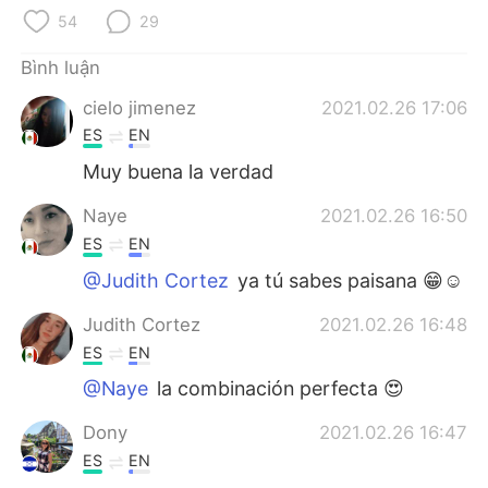
Deutsch
日本語
54
29
한국어
Русский
Bình luận
cielo jimenez
2021.02.26 17:06
ไทย
Indonesia
ES
EN
Italiano
Türkçe
Muy buena la verdad
Naye
2021.02.26 16:50
Português
ES
EN
@Judith Cortez
ya tú sabes paisana 😁☺
Judith Cortez
2021.02.26 16:48
ES
EN
@Naye
la combinación perfecta 😍
Dony
2021.02.26 16:47
ES
EN