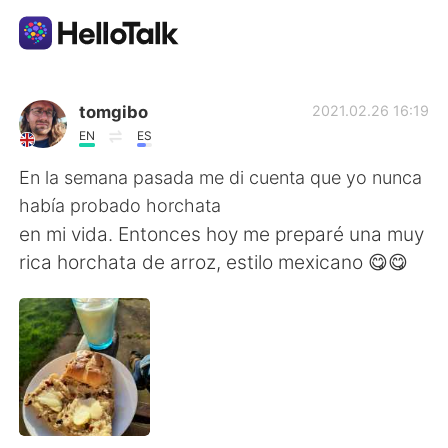
Ứng dụng trao đổi ngôn ngữ
tomgibo
2021.02.26 16:19
EN
ES
AI Grammar Checker
En la semana pasada me di cuenta que yo nunca
había probado horchata
Tiếng Việt
en mi vida. Entonces hoy me preparé una muy
rica horchata de arroz, estilo mexicano 😋😋
English
简体中文
繁體中文
Español
العربية
Français