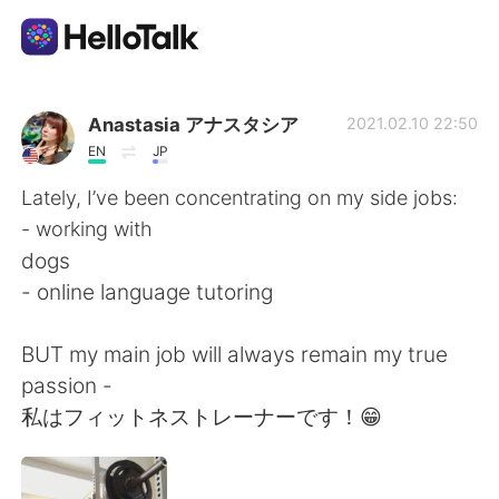
語学交換アプリ
Anastasia アナスタシア
2021.02.10 22:50
EN
JP
AI Grammar Checker
Lately, I’ve been concentrating on my side jobs:
- working with
日本語
dogs
- online language tutoring
English
简体中文
BUT my main job will always remain my true
passion -
繁體中文
Español
私はフィットネストレーナーです！😁
العربية
Français