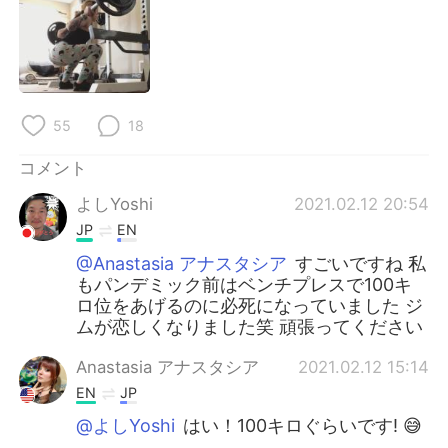
Deutsch
한국어
Русский
ไทย
Indonesia
Italiano
55
18
Türkçe
Tiếng Việt
コメント
よしYoshi
2021.02.12 20:54
Português
JP
EN
@Anastasia アナスタシア
すごいですね 私
もパンデミック前はベンチプレスで100キ
ロ位をあげるのに必死になっていました ジ
ムが恋しくなりました笑 頑張ってください
Anastasia アナスタシア
2021.02.12 15:14
EN
JP
@よしYoshi
はい！100キロぐらいです! 😅