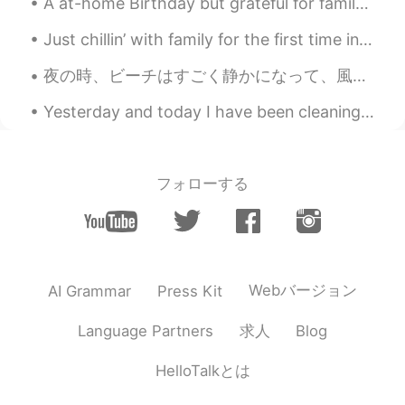
A at-home Birthday but grateful for family, friends, flowers and another year of life~! 🤗🌺 I d...
@真年香madoka
ありがとう🥰
Just chillin’ with family for the first time in forever and seeing my favorite people. Shotgun is...
真年香madoka
2021.02.10 23:02
夜の時、ビーチはすごく静かになって、風や波の音だけ聞こえる。🍃🍃 こちらは小さい運動エリアがあります。このところで瞑想や運動することが気持ちいいです。😄 偶然で、近くはNight Clubのエリ...
JP
EN
Yesterday and today I have been cleaning all day therefore I haven't posted anything~ I still ha...
かっこいいー！😻
Anastasia アナスタシア
2021.02.10 22:59
EN
JP
フォローする
@Yoshihiko Goto
my favorite! I’ll be so
sad when they fall apart! 😭
Anastasia アナスタシア
2021.02.10 22:58
EN
JP
Webバージョン
AI Grammar
Press Kit
@Ayumi
I took a long break, so I need to
求人
Language Partners
Blog
build my strength back! But I have no
excuse - I have all the equipment at
home, don’t even have to go to the gym!
HelloTalkとは
😁