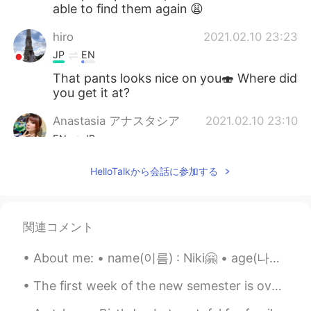
able to find them again 😩
hiro
2021.02.10 23:23
JP
EN
That pants looks nice on you🍣 Where did
you get it at?
Anastasia アナスタシア
2021.02.10 23:10
EN
JP
@ayu
thank you! 😊 it’s truly a blessing to
HelloTalkから会話に参加する
enjoy what I do for living! ❤️
ayu
2021.02.10 23:07
JP
EN
関連コメント
All jobs you do are very nice and cool! I
About me: • name(이름) : Niki🤗 • age(나이) : 19 • where are you from?(출생지) : Cyprus • height (키) : 16...
am glad you enjoy what you do👍
The first week of the new semester is over! I've been working yesterday and today I need to sort...
Anastasia アナスタシア
2021.02.10 23:04
EN
JP