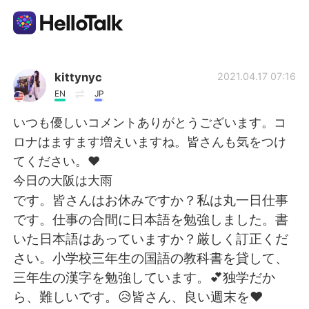
Dil Değişimi Uygulaması
kittynyc
2021.04.17 07:16
EN
JP
AI Grammar Checker
いつも優しいコメントありがとうございます。コ
ロナはますます増えいますね。皆さんも気をつけ
Türkçe
てください。❤
今日の大阪は大雨
です。皆さんはお休みですか？私は丸一日仕事
English
简体中文
です。仕事の合間に日本語を勉強しました。書
いた日本語はあっていますか？厳しく訂正くだ
繁體中文
Español
さい。小学校三年生の国語の教科書を貸して、
三年生の漢字を勉強しています。💕独学だか
العربية
Français
ら、難しいです。😥皆さん、良い週末を❤