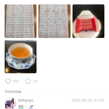
Deutsch
日本語
한국어
Русский
ไทย
Indonesia
Italiano
Tiếng Việt
Português
104
24
Yorumlar
kittynyc
2021.04.20 01:03
EN
JP