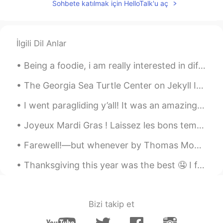
Sohbete katılmak için HelloTalk'u aç
EN
JP
@nozomi
お久しぶりです💕いつもありが
とう😊
İlgili Dil Anlar
Hiro
2021.04.17 09:32
Being a foodie, i am really interested in different cuisines and discovering new tastes and new f...
JP
EN
僕の六年生の頃より字が綺麗です！ 豆本と
The Georgia Sea Turtle Center on Jekyll Island. Georgia's first sea turtle rehabilitation, resea...
いう言葉は知らなかったです、勉強になり
ました
I went paragliding y’all! It was an amazing experience! I thought it would be scary but it wasn’t...
kittynyc
2021.04.17 09:31
Joyeux Mardi Gras ! Laissez les bons temps rouler ! Happy Fat Tuesday! Let the good times roll! ...
EN
JP
Farewell!—but whenever by Thomas Moore. FAREWELL!—but whenever you welcome the hour That awakens...
@ヤン nagyan
thank you
Thanksgiving this year was the best 🤤 I forgot to take a picture of the turkey because I was too ...
ernest
2021.04.17 09:27
EN
JP
@kittynyc
😳だから赤い色！羨ましい🥺凄
Bizi takip et
くおいしそう。