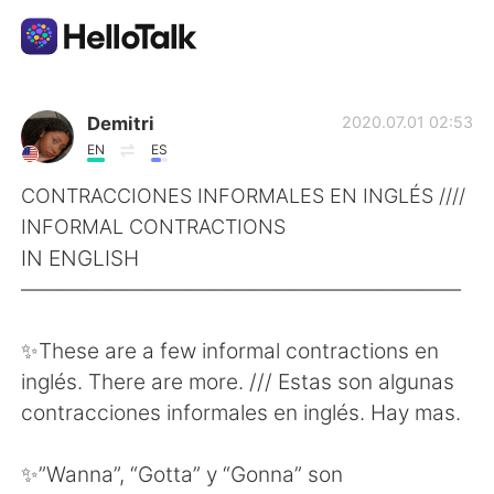
語学交換アプリ
Demitri
2020.07.01 02:53
EN
ES
AI Grammar Checker
CONTRACCIONES INFORMALES EN INGLÉS ////
INFORMAL CONTRACTIONS
日本語
IN ENGLISH
—————————————————————
English
简体中文
✨These are a few informal contractions en
inglés. There are more. /// Estas son algunas
繁體中文
Español
contracciones informales en inglés. Hay mas.
العربية
Français
✨”Wanna”, “Gotta” y “Gonna” son