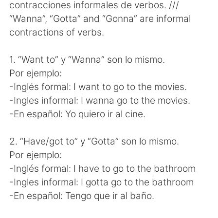
Deutsch
한국어
contracciones informales de verbos. ///
“Wanna”, “Gotta” and “Gonna” are informal
Русский
ไทย
contractions of verbs.
Indonesia
Italiano
1. “Want to” y “Wanna” son lo mismo.
Por ejemplo:
Türkçe
Tiếng Việt
-Inglés formal: I want to go to the movies.
-Ingles informal: I wanna go to the movies.
Português
-En español: Yo quiero ir al cine.
2. “Have/got to” y “Gotta” son lo mismo.
Por ejemplo:
-Inglés formal: I have to go to the bathroom
-Ingles informal: I gotta go to the bathroom
-En español: Tengo que ir al baño.