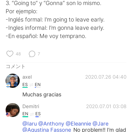
3. “Going to” y “Gonna” son lo mismo.
Por ejemplo:
-Inglés formal: I’m going to leave early.
-Ingles informal: I’m gonna leave early.
-En español: Me voy temprano.
48
7
コメント
axel
2020.07.26 04:40
ES
EN
Muchas gracias
Demitri
2020.07.01 03:08
EN
ES
@Iaru @Anthony @Eleannie @Jare
@Agustina Fassone
No problem!! I’m glad