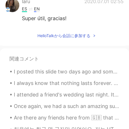
Iaru
2020.07.01 02:55
ES
EN
Super útil, gracias!
HelloTalkから会話に参加する
関連コメント
I posted this slide two days ago and someone asked for example, so here are some. I recorded them...
I always know that nothing lasts forever. It’s fair to say that, keeping it fresh and lively brin...
I attended a friend's wedding last night. It was the first event I've attended in person since Ma...
Once again, we had a such an amazing sunset. Along with Korea fried chicken and some homemade sal...
Are there any friends here from 🇬🇧 that would like to grab coffee ☕️ or a nice cold beer 🍺? I’m t...