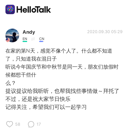
Приложение для Языкового Обмена
Andy
2020.09.30 05:29
EN
CN
AI Grammar Checker
在家的第N天，感觉不像个人了。什么都不知道
了，只知道我在混日子
Русский
听说今年国庆节和中秋节是同一天，朋友们放假时
候都想干些什
么？
English
简体中文
提议提议给我听听，也帮我找些事情做～拜托了
不过，还是祝大家节日快乐
繁體中文
Español
记得关注，希望我们可以一起学习
العربية
Français
58
17