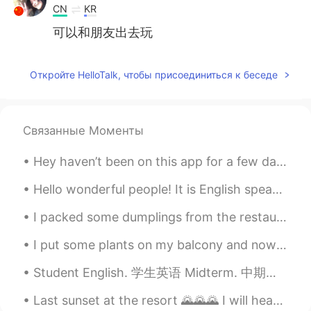
CN
KR
可以和朋友出去玩
April.
2020.09.30 07:13
Откройте HelloTalk, чтобы присоединиться к беседе
CN
EN
学习
董羽晴
2020.09.30 06:15
Связанные Моменты
CN
EN
Hey haven’t been on this app for a few days now, happy to say that I am back and if anyone would...
看电视剧📺
Hello wonderful people! It is English speaking practice time. Send me a message if you want to ...
Jerry.
2020.09.30 06:02
I packed some dumplings from the restaurant and took them home to make fried dumplings. I gave th...
CN
EN
我明天去踢足球
I put some plants on my balcony and now these birds, “rainbow lorikeets”, come and visit me often...
fanfan
2020.09.30 05:56
Student English. 学生英语 Midterm. 中期考试 Thesis. 论文 Final exam. 期末考试 Plagiarism. 窃 Straight A student...
CN
EN
Last sunset at the resort 🌄🌄🌄 I will head home tomorrow but I think I could stay another few day!...
看书，画画?户外运动?