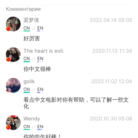
Deutsch
日本語
Комментарии
한국어
ไทย
梁梦倩
2022.04.14 05:05
CN
EN
Indonesia
Italiano
好厉害
Türkçe
Tiếng Việt
The heart is evil.
2020.11.13 11:36
CN
EN
Português
你中文很棒
goilk
2020.11.02 12:04
CN
EN
看点中文电影对你有帮助，可以了解一些文
化
Wendy
2020.10.30 05:08
CN
EN
你的中午好棒！