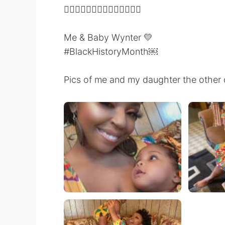
✊🏽✊🏽✊🏽✊🏽✊🏽✊🏽✊🏽
Me & Baby Wynter 💛
#BlackHistoryMonth￼
Pics of me and my daughter the other