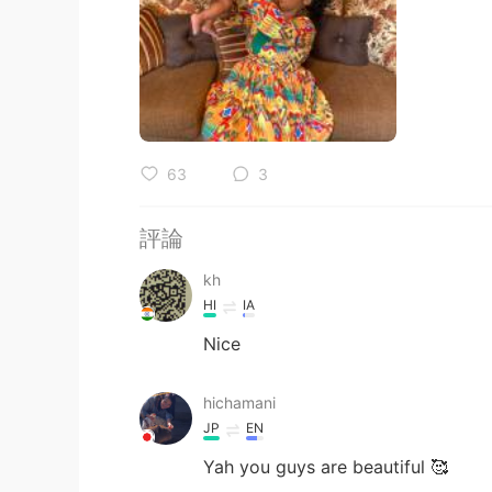
63
3
評論
kh
HI
IA
Nice
hichamani
JP
EN
Yah you guys are beautiful 🥰