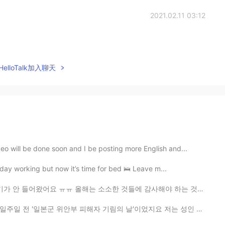
2021.02.11 03:12
elloTalk加入聊天
o will be done soon and I be posting more English and...
 day working but now it’s time for bed 🛌 Leave m...
는 소소한 것들에 감사해야 하는 것을 배우는 거 같아요 한달 전 쯤에는 수돗물이 없어서 고생 많...
해자 기림의 날'이었지요 저는 성인 될때까지 '위안부'가 무엇인 줄 몰랐어요 미국에선 이런 역...