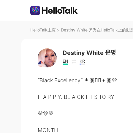
HelloTalk主頁
>
Destiny White 운명在HelloTalk上的動
Destiny White 운명
EN
KR
“Black Excellency” 👩🏽✊🏽👧🏽💛
H A P P Y. BL A CK H I S TO RY
💛💛💛
MONTH