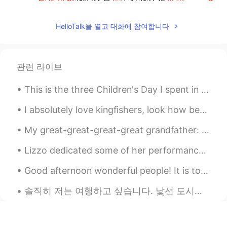
尽管我认为
我的发音不
是很
好
但是
我还
是
在尝试
HelloTalk을 열고 대화에 참여합니다
若只如初见
2020.02.06 03:37
CN
EN
관련 라이브
@Lucy
发音如此标准👍
This is the three Children's Day I spent in the United States in the past three years.But this ye...
姑洗
2020.02.04 05:03
I absolutely love kingfishers, look how beautiful these little birds are! I was so happy to see t...
CN
EN
My great-great-great-great grandfather: Hugh Wilson A wonderful biography is in the “1914-1976...
@Anika
雅雅你好！我也很好！
Lizzo dedicated some of her performance to Kobi at the Grammy's🙏❤❤she's a pure soul,please love h...
Sieyn
2020.02.04 04:06
CN
EN
Good afternoon wonderful people! It is tongue twister time.. try saying the following: Which wit...
你好 加油啊！
솔직히 저는 여행하고 싶습니다. 낯선 도시에 가서 예쁜 옷을 입고 거리를 멍하니 걷는 게 꿈이에요. To be honest I would love to travel. It’...
Anika
2020.02.02 14:25
EN
CN