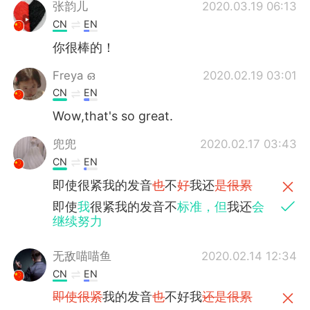
Deutsch
日本語
张韵儿
2020.03.19 06:13
CN
EN
Русский
ไทย
你很棒的！
Indonesia
Italiano
Freya ഒ
2020.02.19 03:01
CN
EN
Türkçe
Tiếng Việt
Wow,that's so great.
Português
兜兜
2020.02.17 03:43
CN
EN
即使很紧我的发音
也
不
好
我还
是很累
即使
我
很紧我的发音不
标准，但
我还
会
继续努力
无敌喵喵鱼
2020.02.14 12:34
CN
EN
即使很紧
我的发音
也
不好我
还是很累