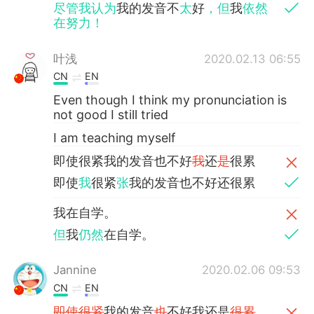
尽管我认为
我的发音不
太
好
，但
我
依然
在努力！
叶浅
2020.02.13 06:55
CN
EN
Even though I think my pronunciation is
not good I still tried
I am teaching myself
即使很紧我的发音也不好
我
还
是
很累
即使
我
很紧
张
我的发音也不好还很累
我在自学。
但
我
仍然
在自学。
Jannine
2020.02.06 09:53
CN
EN
即使很紧
我的发音
也
不好我还是
很累