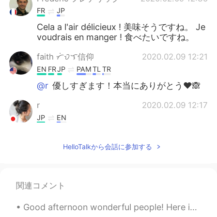
FR
JP
Cela a l'air délicieux ! 美味そうですね。 Je
voudrais en manger ! 食べたいですね。
faith ᜆᜒᜏᜎ信仰
2020.02.09 12:21
EN
FR
JP
PAM
TL
TR
@r
優しすぎます！本当にありがとう❤️🙈
r
2020.02.09 12:17
JP
EN
美味しそう！日本語もレシピもバッチリで
すね😋
HelloTalkから会話に参加する
関連コメント
Good afternoon wonderful people! Here is a new tongue twister for you! Singing Sammy sung song...