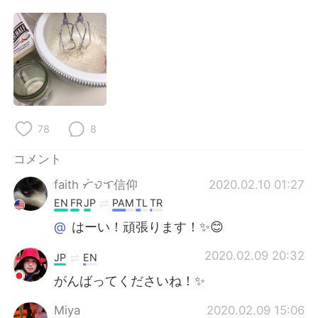
Deutsch
한국어
Русский
ไทย
Indonesia
Italiano
Türkçe
Tiếng Việt
78
8
Português
コメント
faith ᜆᜒᜏᜎ信仰
2020.02.10 01:27
EN
FR
JP
PAM
TL
TR
@
はーい！頑張ります！✨😊
2020.02.09 20:32
JP
EN
がんばってくださいね！✨
Miya
2020.02.09 15:06