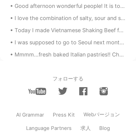
Good afternoon wonderful people! It is tongue twister time again. Let's try this one for fun: ...
I love the combination of salty, sour and spicy. Anything pickled is a winner in my books. When...
Today I made Vietnamese Shaking Beef for the first time. I think I need a bit more practice, but ...
I was supposed to go to Seoul next month for my birthday but because of covid I will have to spen...
Mmmm...fresh baked Italian pastries!! Chocolate creme eclair, Hazelnut cream eclair, Vanilla Cus...
フォローする
Webバージョン
AI Grammar
Press Kit
求人
Language Partners
Blog