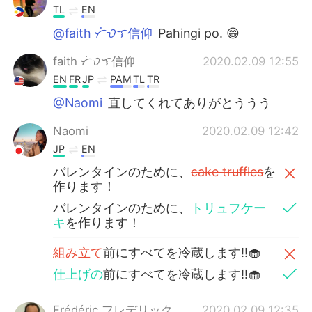
TL
EN
@faith ᜆᜒᜏᜎ信仰
Pahingi po. 😁
faith ᜆᜒᜏᜎ信仰
2020.02.09 12:55
EN
FR
JP
PAM
TL
TR
@Naomi
直してくれてありがとううう
Naomi
2020.02.09 12:42
JP
EN
バレンタインのために、
cake truffles
を
作ります！
バレンタインのために、
トリュフケー
キ
を作ります！
組み立て
前にすべてを冷蔵します‼︎🧁
仕上げの
前にすべてを冷蔵します‼︎🧁
Frédéric フレデリック
2020.02.09 12:35