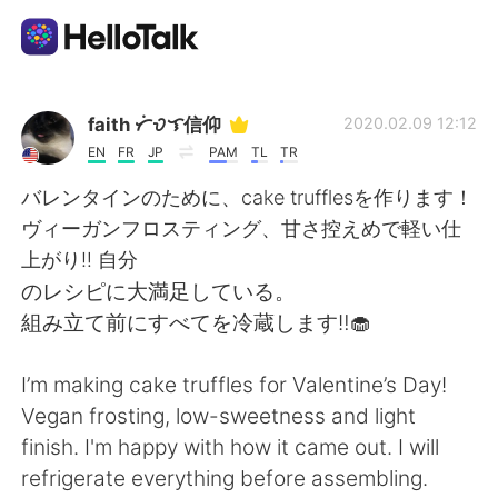
語学交換アプリ
faith ᜆᜒᜏᜎ信仰
2020.02.09 12:12
EN
FR
JP
PAM
TL
TR
AI Grammar Checker
バレンタインのために、cake trufflesを作ります！
ヴィーガンフロスティング、甘さ控えめで軽い仕
日本語
上がり‼︎ 自分
のレシピに大満足している。
組み立て前にすべてを冷蔵します‼︎🧁
English
简体中文
I’m making cake truffles for Valentine’s Day!
繁體中文
Español
Vegan frosting, low-sweetness and light
finish. I'm happy with how it came out. I will
العربية
Français
refrigerate everything before assembling.