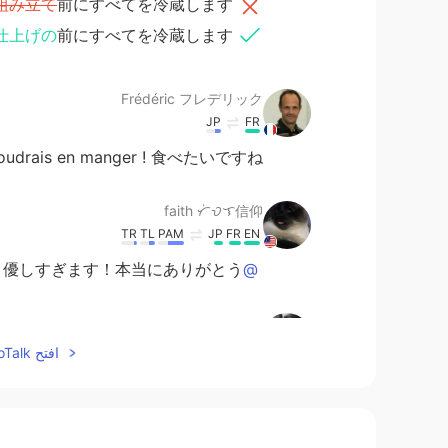
組み立て
前にすべてを冷蔵します‼︎🧁
仕上げの
前にすべてを冷蔵します‼︎🧁
Frédéric フレデリック
JP
FR
 voudrais en manger ! 食べたいですね。
faith ᜆᜒᜏᜎ信仰
TR
TL
PAM
JP
FR
EN
優しすぎます！本当にありがとう❤️🙈
@r
r
EN
JP
افتح HelloTalk للانضمام الى المحادثة
う！日本語もレシピもバッチリですね😋