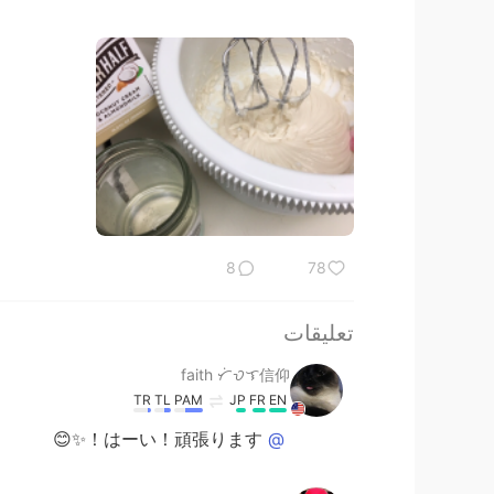
8
78
تعليقات
faith ᜆᜒᜏᜎ信仰
TR
TL
PAM
JP
FR
EN
はーい！頑張ります！✨😊
@