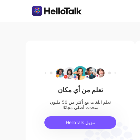
تعلم من أي مكان
تعلم اللغات مع أكثر من 50 مليون
متحدث أصلي مجانًا!
تنزيل HelloTalk