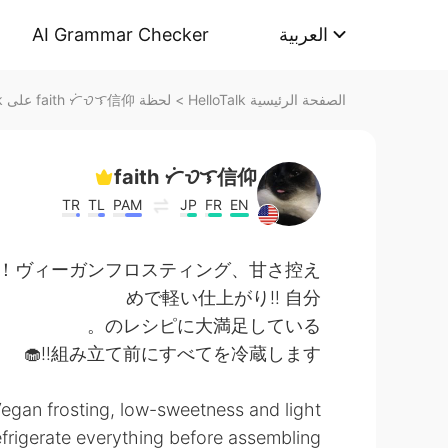
AI Grammar Checker
العربية
لحظة faith ᜆᜒᜏᜎ信仰 على HelloTalk
>
الصفحة الرئيسية HelloTalk
faith ᜆᜒᜏᜎ信仰
TR
TL
PAM
JP
FR
EN
作ります！ヴィーガンフロスティング、甘さ控え
めで軽い仕上がり‼︎ 自分
のレシピに大満足している。
組み立て前にすべてを冷蔵します‼︎🧁
 Vegan frosting, low-sweetness and light
refrigerate everything before assembling.