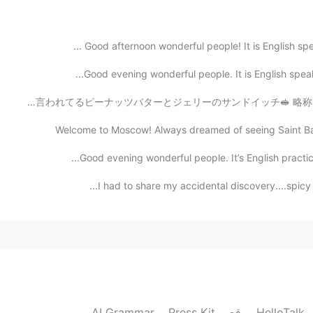
Good afternoon wonderful people! It is English spe
Good evening wonderful people. It is English speak
今日の朝食は懐かしいの味！ アメリカの子供たちの軽食として、アメリカのおふくろの味と言われてるピーナッツバターとジ
Welcome to Moscow! Always dreamed of seeing Saint Basil
Good evening wonderful people. It’s English practic
I had to share my accidental discovery....spicy 
AI Grammar
Press Kit
موقع HelloTalk