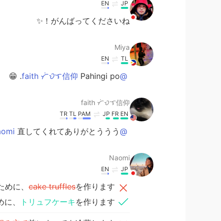
EN
JP
がんばってくださいね！✨
Miya
EN
TL
Pahingi po. 😁
@faith ᜆᜒᜏᜎ信仰
faith ᜆᜒᜏᜎ信仰
TR
TL
PAM
JP
FR
EN
直してくれてありがとううう
@Naomi
Naomi
EN
JP
ために、
cake truffles
を作ります！
めに、
トリュフケーキ
を作ります！