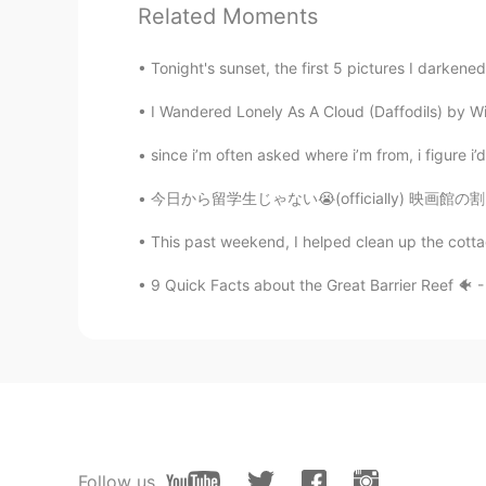
今日
は仕事の後、友達とコーヒーを
Related Moments
今日は
本当に楽しかったです。
Tonight's sunset, the first 5 pictures I darkene
本当に楽しかったです。
I Wandered Lonely As A Cloud (Daffodils) by Wi
飲み物はめちゃ
美味しかったです。
since i’m often asked where i’m from, i figure i’d t
とても
美味しかったです。
今日から留学生じゃない😭(officially) 映画館の割引も利用できない 💔笑笑
そして
、寒い
天気の
時何を飲むのが
また
、寒い時
は
何を飲むのが好きで
This past weekend, I helped clean up the cotta
9 Quick Facts about the Great Barrier Reef 🐠 - I
YouMe
JP
EN
私は仕事の後で、友達とコーヒーを
私は仕事の後で、友達とコーヒーを
Mei
Follow us