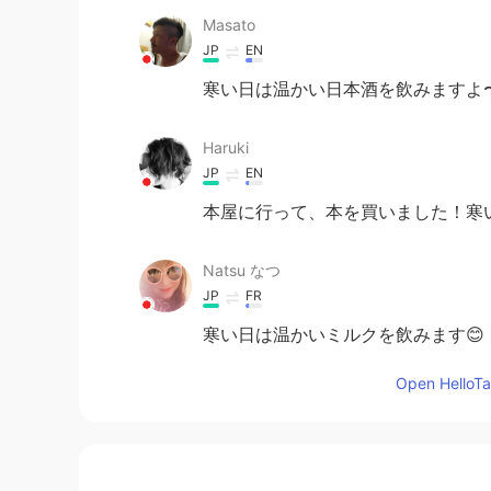
Masato
JP
EN
寒い日は温かい日本酒を飲みますよ〜
Haruki
JP
EN
本屋に行って、本を買いました！寒
Natsu なつ
JP
FR
寒い日は温かいミルクを飲みます😊
Open HelloTal
yuka
JP
EN
私
は仕事の後
で
、友達とコーヒーを