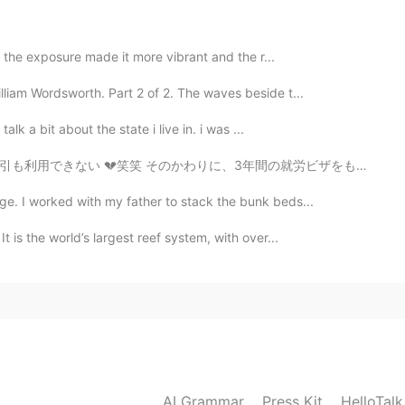
飲
んで
、晩ご飯を食べ
て
、買い物をしました。
d the exposure made it more vibrant and the r...
lliam Wordsworth. Part 2 of 2. The waves beside t...
alk a bit about the state i live in. i was ...
 そのかわりに、3年間の就労ビザをもらった😎 日本に残る🇯🇵 ポケモンの新しい映画見られる 🤣 やった🤩
好きですか？
すか？
ge. I worked with my father to stack the bunk beds...
t is the world’s largest reef system, with over...
2019.11.17 07:57
飲
む
、晩ご飯を食べ
る
、買い物をしました。
飲
んで
、晩ご飯を食べ
て
、買い物をしました。
2019.11.17 07:54
AI Grammar
Press Kit
HelloTal