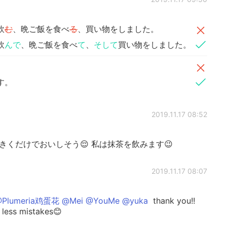
飲
む
、晩ご飯を食べ
る
、買い物をしました。
飲
んで
、晩ご飯を食べ
て
、
そして
買い物をしました。
す。
2019.11.17 08:52
きくだけでおいしそう😌 私は抹茶を飲みます😉
2019.11.17 08:07
 @Plumeria鸡蛋花 @Mei @YouMe @yuka
thank you!!
ke less mistakes😊