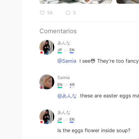
56
3
Comentarios
あんな
JP
EN
@Samia
I see😳 They're too fancy
Samia
EN
KR
@あんな
these are easter eggs m
あんな
JP
EN
Is the eggs flower inside soup?