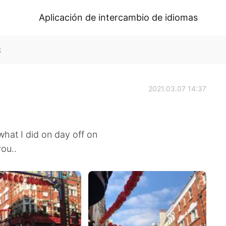
Aplicación de intercambio de idiomas
k
2021.03.07 14:37
hat I did on day off on
you..