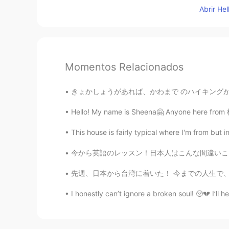
Abrir He
Momentos Relacionados
きょかしょうがあれば、かわまで のハイキングがかのうです。- You can hike
Hello! My name is Sheena🤗 Anyone here from 栃木
This house is fairly typical where I'm from but i
今から英語のレッスン！日本人はこんな間違いことは多いですから、フォローしてください！ 
先週、日本から台湾に着いた！ 今までの人生で、台湾で9ヶ月ぐらいを過ごした。日本と同じぐ
I honestly can’t ignore a broken soul! 🥺💔 I’ll