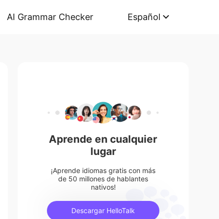
AI Grammar Checker
Español
Aprende en cualquier
lugar
¡Aprende idiomas gratis con más
de 50 millones de hablantes
nativos!
Descargar HelloTalk