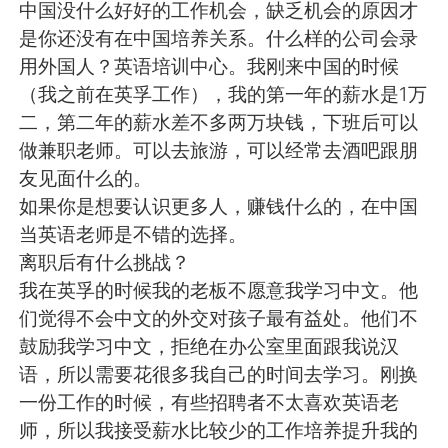
Deutsch
日本語
中国没什么好好的工作机会，缺乏机会的原因才
是你还没有在中国培养关系。什么样的公司会录
한국어
Русский
用外国人？英语培训中心。我刚来中国的时候
（我之前在英孚工作），我的第一年的薪水是1万
ไทย
Indonesia
二，第二年的薪水差不多两万块钱，下班后可以
做兼职老师。可以去旅游，可以经常去酒吧跟朋
Italiano
Türkçe
友见面什么的。
如果你是想要认识更多人，赚钱什么的，在中国
Tiếng Việt
当英语老师是不错的选择。
离职后有什么挑战？
我在英孚的时候我的老板不愿意我学习中文。他
们觉得不会中文的外交对孩子最有益处。他们不
鼓励我学习中文，拒绝在办公室里面跟我说汉
语，所以需要花很多我自己的时间去学习。刚换
一份工作的时候，有些招聘者不太喜欢英语老
师，所以我接受薪水比较少的工作培养提升我的