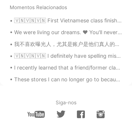
工作机会，缺乏机会的原因
才
是你还没
Momentos Relacionados
有在中国培养关系。
缺乏机会的原因不是中国没什么
很
好的
🇻🇳🇻🇳🇻🇳 First Vietnamese class finished! We covered the alphabet and tones :) Still very shaky wi...
工作机会，缺乏机会的原因是你还没有
在中国培养关系。
We were living our dreams. ❤ You'll never be forgotten! 💔 I'll do my best to be a good fathe...
什么样的公司会录用外国人？
我不喜欢曝光人，尤其是账户是他们真人的话，但我每一次看一个人在别人的动态下写"I can teach you English"我有一些疑问。他们是想要还是误导人? 他们是不是想要找下一个受害者？...
英语培训中心。
🇻🇳🇻🇳🇻🇳 I definitely have spelling mistakes, but are there any big grammar problems too? Thanks f...
我刚来中国的时候（我之前在英孚工作），
I recently learned that a friend/former classmate ended her life a few months ago. I'm in shock. ...
我的第一年的薪水是1万二，第二年的薪水差
不多两万块钱，下班后可以做兼职老师。
These stores I can no longer go to because protesters have looted it all I don’t know how to feel...
可以去旅游，可以经常去酒吧跟朋友见面什
么的。
如果你是想要认识更多人，赚钱什么的，在
Siga-nos
中国当英语老师是不错的选择。
离职后有什么挑战？
我在英孚的时候我的老板不愿意我学习
中文。