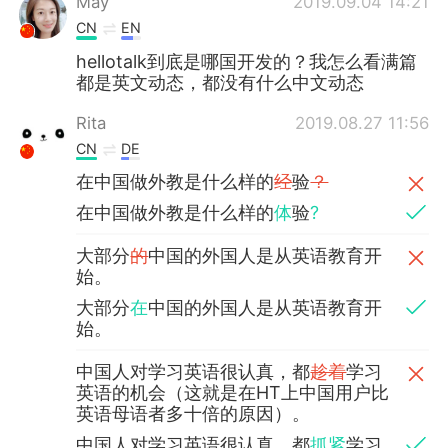
May
2019.09.04 14:21
CN
EN
hellotalk到底是哪国开发的？我怎么看满篇
都是英文动态，都没有什么中文动态
Rita
2019.08.27 11:56
CN
DE
在中国做外教是什么样的
经
验
？
在中国做外教是什么样的
体
验
?
大部分
的
中国的外国人是从英语教育开
始。
大部分
在
中国的外国人是从英语教育开
始。
中国人对学习英语很认真，都
趁着
学习
英语的机会（这就是在HT上中国用户比
英语母语者多十倍的原因）。
中国人对学习英语很认真，都
抓紧
学习