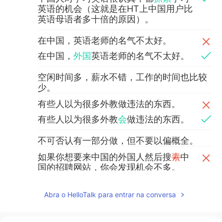
英语的机会（这就是在HT上中国用户比
英语母语者多十倍的原因）。
在中国，英语老师的名气不太好。
在中国，
外国
英语老师的名气不太好。
空闲时间多，薪水不错，工作的时间也比较
少。
有些人以为很多外教做违法的东西。
有些人以为很多外教
会
做违法的东西。
不可否认有一部分做，但不要以偏概全。
如果你想要来中国的外国人然后搜
素
中
国的招聘网站，你会发现机会不多。
如果你
是
想要来中国的外国人然后搜
索
中国的招聘网站，你会发现机会不多。
Abra o HelloTalk para entrar na conversa
缺乏机会的原因不是中国没什么
好
好的