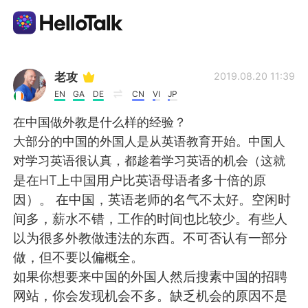
Aplicativo de troca de idioma
老攻
2019.08.20 11:39
EN
GA
DE
CN
VI
JP
AI Grammar Checker
在中国做外教是什么样的经验？
大部分的中国的外国人是从英语教育开始。中国人
Português
对学习英语很认真，都趁着学习英语的机会（这就
是在HT上中国用户比英语母语者多十倍的原
因）。 在中国，英语老师的名气不太好。空闲时
English
简体中文
间多，薪水不错，工作的时间也比较少。有些人
以为很多外教做违法的东西。不可否认有一部分
繁體中文
Español
做，但不要以偏概全。
如果你想要来中国的外国人然后搜素中国的招聘
العربية
Français
网站，你会发现机会不多。缺乏机会的原因不是