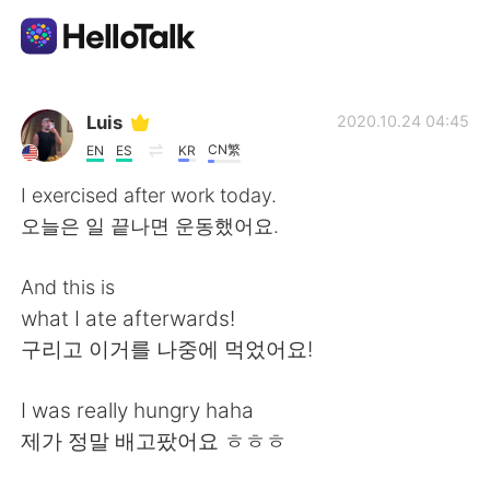
Dil Değişimi Uygulaması
Luis
2020.10.24 04:45
CN繁
EN
ES
KR
AI Grammar Checker
I exercised after work today.
오늘은 일 끝나면 운동했어요.
Türkçe
And this is
what I ate afterwards!
English
简体中文
구리고 이거를 나중에 먹었어요!
繁體中文
Español
I was really hungry haha
제가 정말 배고팠어요 ㅎㅎㅎ
العربية
Français