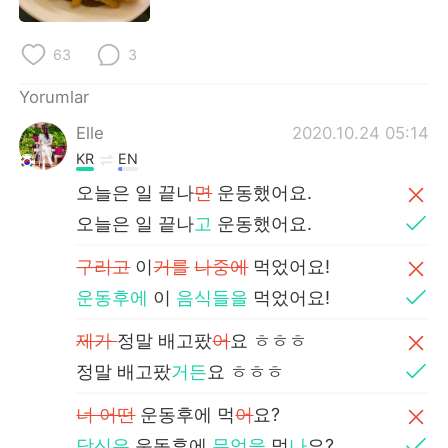
63
3
Yorumlar
Elle
2020.10.24 05:14
KR
EN
오늘은 일 끝나
면
운동했어요.
오늘은 일 끝나
고
운동했어요.
구리고
이
거를
나중에
먹었어요!
운동후에
이
음식들을
먹었어요!
제가
정말 배고팠
어
요 ㅎㅎㅎ
정말 배고팠
거든
요 ㅎㅎㅎ
너 어떤
운동후에 먹
어
요?
당신은
운동후에
무엇을
먹
나
요?