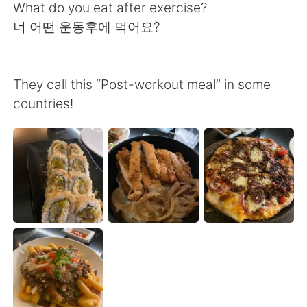
Deutsch
日本語
What do you eat after exercise?
너 어떤 운동후에 먹어요?
한국어
Русский
ไทย
Indonesia
They call this “Post-workout meal” in some
countries!
Italiano
Tiếng Việt
Português