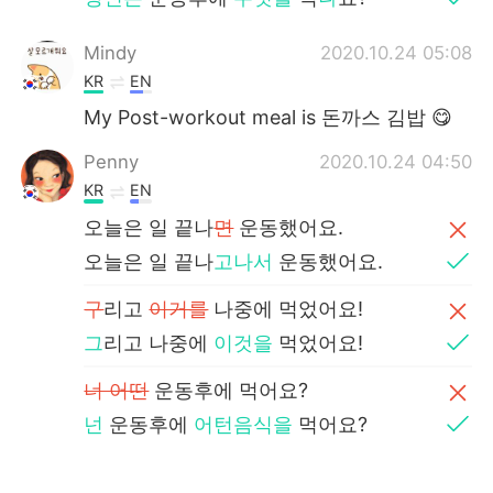
Mindy
2020.10.24 05:08
KR
EN
My Post-workout meal is 돈까스 김밥 😋
Penny
2020.10.24 04:50
KR
EN
오늘은 일 끝나
면
운동했어요.
오늘은 일 끝나
고나서
운동했어요.
구
리고
이거를
나중에 먹었어요!
그
리고 나중에
이것을
먹었어요!
너 어떤
운동후에 먹어요?
넌
운동후에
어턴음식을
먹어요?