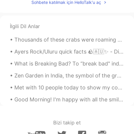
Sohbete katılmak için HelloTalk'u aç
İlgili Dil Anlar
Thousands of these crabs were roaming the beach. They actually dig themselves into the ground so ...
Ayers Rock/Uluru quick facts 🪨🇦🇺✨ - Did you know that Uluru is located in the center of Australi...
What is Breaking Bad? To “break bad" indicates that someone who is following an otherwise normal...
Zen Garden in India, the symbol of the growing friendship and co-operation between the people of ...
Met with 10 people today to show my condo. I found a great tenant. Lunch for one! Beef Tenderlo...
Good Morning! I'm happy with all the smiles on the streets, green at the traffic lights, coffee ...
Bizi takip et