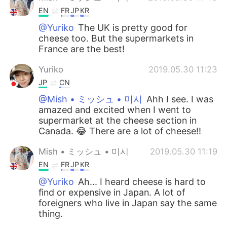
EN
FR
JP
KR
@Yuriko
The UK is pretty good for
cheese too. But the supermarkets in
France are the best!
Yuriko
2019.05.30 11:23
JP
CN
@Mish • ミッシュ • 미시
Ahh I see. I was
amazed and excited when I went to
supermarket at the cheese section in
Canada. 😂 There are a lot of cheese!!
Mish • ミッシュ • 미시
2019.05.30 11:19
EN
FR
JP
KR
@Yuriko
Ah... I heard cheese is hard to
find or expensive in Japan. A lot of
foreigners who live in Japan say the same
thing.