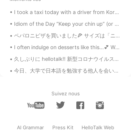
EN
FR
JP
KR
I took a taxi today with a driver from Korea. He found out I was really hungry and gave me a bunc...
@kana
いいえ！ I'm sure it's not that bad!
Idiom of the Day “Keep your chin up” (or your head up) This is a common idiom of encouragement ...
Mish • ミッシュ • 미시
2019.05.30 10:44
EN
FR
JP
KR
ペパロニピザを買いました🍕 サイズは「ニューヨークサイズ」です(🤣 オーストラリアのジャンボサイズと同じくらいだとおもう。 めちゃ大きいだ！🍕 手よりも大きい！✌️ —- I bought ...
@hana
ありがとうございます！
I often indulge on desserts like this...💕 Would you like a slice? 😊 notes: 🍒guess what, DESS...
Mish • ミッシュ • 미시
2019.05.30 10:44
久しぶりに hellotalk!! 新型コロナウイルスの影響で仕事を出来なくなったのはもう5ヵ月間になりました😂！！ CA を辞めようかな？😅🛫 最近の就職活動も前に比べたら五倍くらい難しく...
EN
FR
JP
KR
今日、大学で日本語を勉強する他人を会いました。彼もちょっと日本語を話して読められていません。 でも、6年間後に独学で私の日本語もまた上手ではないと思う。 今日も川に沿っていい散歩しました。写真...
@Yuriko
That pack was £2 (¥280). I love
Feta cheese! 👍🏽😊
Yuriko
2019.05.30 08:33
Suivez nous
JP
CN
Feta cheeeeeeeese!!! 🤤🤤🤤 I love it! How
much is it? I love feta cheese but it is not
cheap in Japan so I can't buy it so often.
AI Grammar
Press Kit
HelloTalk Web