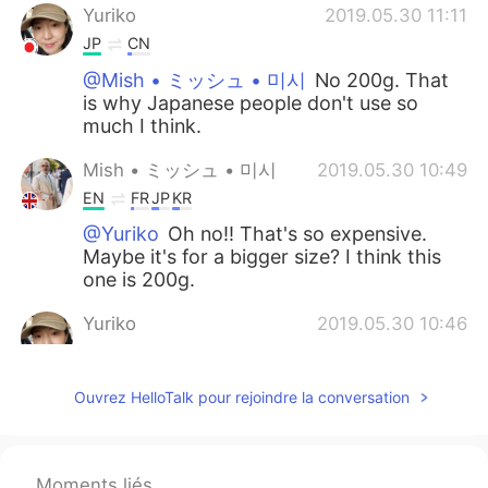
Yuriko
2019.05.30 11:11
JP
CN
@Mish • ミッシュ • 미시
No 200g. That
is why Japanese people don't use so
much I think.
Mish • ミッシュ • 미시
2019.05.30 10:49
EN
FR
JP
KR
@Yuriko
Oh no!! That's so expensive.
Maybe it's for a bigger size? I think this
one is 200g.
Yuriko
2019.05.30 10:46
JP
CN
@Mish • ミッシュ • 미시
No way!!!!! (;ﾟ
Ouvrez HelloTalk pour rejoindre la conversation
Дﾟ)! It is about 900yen in Japanよ！😭😭
😭
Mish • ミッシュ • 미시
2019.05.30 10:44
Moments liés