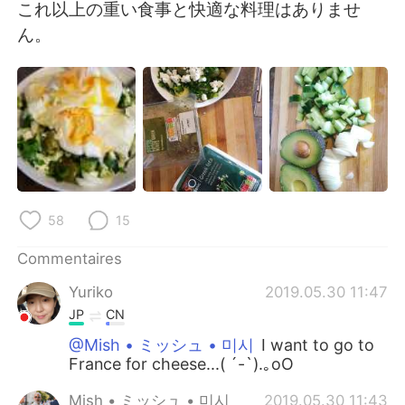
日本語
한국어
これ以上の重い食事と快適な料理はありませ
ん。
Русский
ไทย
Indonesia
Italiano
Türkçe
Tiếng Việt
Português
58
15
Commentaires
Yuriko
2019.05.30 11:47
JP
CN
@Mish • ミッシュ • 미시
I want to go to
France for cheese...( ´-`).｡oO
Mish • ミッシュ • 미시
2019.05.30 11:43