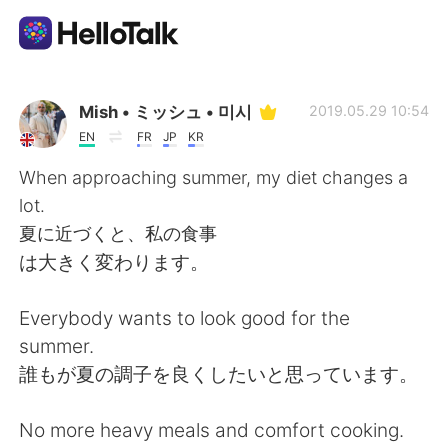
Appli d'échange linguistique
Mish • ミッシュ • 미시
2019.05.29 10:54
EN
FR
JP
KR
AI Grammar Checker
When approaching summer, my diet changes a
lot.
Français
夏に近づくと、私の食事
は大きく変わります。
English
简体中文
Everybody wants to look good for the
summer.
繁體中文
Español
誰もが夏の調子を良くしたいと思っています。
العربية
Deutsch
No more heavy meals and comfort cooking.