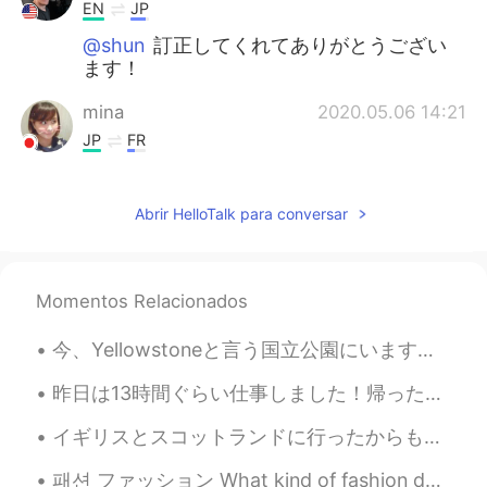
EN
JP
@shun
訂正してくれてありがとうござい
ます！
mina
2020.05.06 14:21
JP
FR
そのお皿、私も同じものを持っています🤣
Abrir HelloTalk para conversar
shun
2020.05.06 14:19
JP
EN
アマゾンで調べ
て
、よく買うホットケ
Momentos Relacionados
ーキミックスは売り切れでした。
アマゾンで調べ
たら
、よく買うホット
今、Yellowstoneと言う国立公園にいます。もともと、Yellow Stoneの綺麗で人気所だけを見たかったです。写真を撮ることが大好きだから。たとえば、Old FaithfulとGran...
ケーキミックスは売り切れでした。
昨日は13時間ぐらい仕事しました！帰ったあと、そんなに疲れなかったけど、今、起きたばかりなのに、もう疲れてる。😵‍💫やばい。 今日は休みだと思ったけど、また仕事です。😑 悲鳴を上げたい！😖😖😖
イギリスとスコットランドに行ったからもう一年がたったんだ！ ネシーとかお女王様とかパウルマカートニーとかハリーポッターを見なかったのに本当に充実していた。笑 彼らがよく歩いたのと同じ道を歩くこと...
패션 ファッション What kind of fashion do you like? I only like to wear dresses and skirts. I saw this ou...