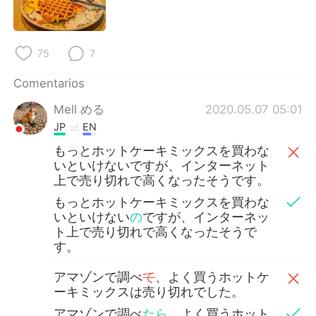
日本語
한국어
Русский
ไทย
75
7
Indonesia
Italiano
Comentarios
Mell める
2020.05.07 05:01
Türkçe
Tiếng Việt
JP
EN
Português
もっとホットケーキミックスを買わな
いといけないですが、インターネット
上で売り切れで高くなったそうです。
もっとホットケーキミックスを買わな
いといけない
の
ですが、インターネッ
ト上で売り切れで高くなったそうで
す。
アマゾンで調べ
て
、よく買うホットケ
ーキミックスは売り切れでした。
アマゾンで調べ
たら
、よく買うホット