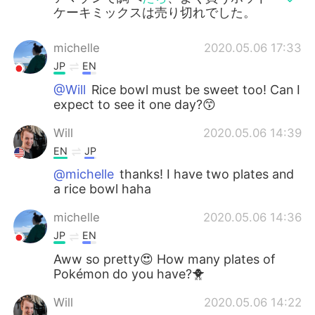
ケーキミックスは売り切れでした。
michelle
2020.05.06 17:33
JP
EN
@Will
Rice bowl must be sweet too! Can I
expect to see it one day?😙
Will
2020.05.06 14:39
EN
JP
@michelle
thanks! I have two plates and
a rice bowl haha
michelle
2020.05.06 14:36
JP
EN
Aww so pretty😍 How many plates of
Pokémon do you have?🐥
Will
2020.05.06 14:22