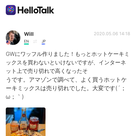
Aplicación de intercambio de idiomas
Will
2020.05.06 14:18
EN
JP
AI Grammar Checker
GWにワッフル作りました！もっとホットケーキミ
ックスを買わないといけないですが、インターネ
Español
ット上で売り切れで高くなったそ
うです。アマゾンで調べて、よく買うホットケ
ーキミックスは売り切れでした。大変です(´；
English
简体中文
ω；｀)
繁體中文
العربية
Français
Deutsch