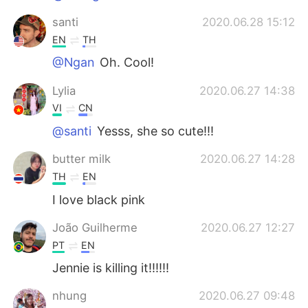
santi
2020.06.28 15:12
EN
TH
@Ngan
Oh. Cool!
Lylia
2020.06.27 14:38
VI
CN
@santi
Yesss, she so cute!!!
butter milk
2020.06.27 14:28
TH
EN
I love black pink
João Guilherme
2020.06.27 12:27
PT
EN
Jennie is killing it!!!!!!
nhung
2020.06.27 09:48