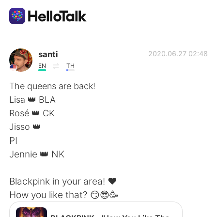
แอปแลกเปลี่ยนทางภาษา
santi
2020.06.27 02:48
EN
TH
AI Grammar Checker
The queens are back!
Lisa 👑 BLA
ไทย
Rosé 👑 CK
Jisso 👑
PI
English
简体中文
Jennie 👑 NK
繁體中文
Español
Blackpink in your area! ❤️
How you like that? 😏😎🥳
العربية
Français