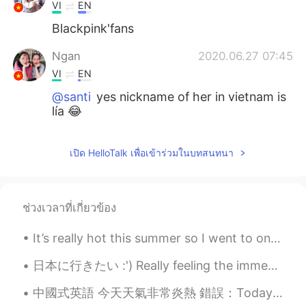
VI
EN
Blackpink'fans
Ngan
2020.06.27 07:45
VI
EN
@santi
yes nickname of her in vietnam is
lía 😂
santi
2020.06.27 07:01
เปิด HelloTalk เพื่อเข้าร่วมในบทสนทนา
EN
TH
@Ngan
Lisa?
santi
2020.06.27 07:01
ช่วงเวลาที่เกี่ยวข้อง
EN
TH
It’s really hot this summer so I went to one of my favorite local cafes. The bingsoo and desserts...
@Catalina
y tú también!
日本に行きたい :') Really feeling the immense wanderlust burning within me now 😭🤣 it's been awhile! Hey ...
santi
2020.06.27 07:00
中國式英語 今天天氣非常炎熱 錯誤：Today is very hot. 正確：It is very hot today. 英語語法中表示天氣、時間和距離，常用it做主語。錯誤的第一句是基本上由...
EN
TH