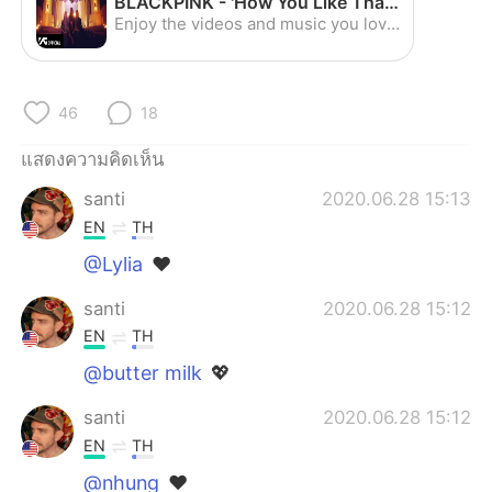
BLACKPINK - 'How You Like That' M/V - YouTube
Deutsch
日本語
Enjoy the videos and music you love, upload original content, and share it all with friends, family, and the world on YouTube.
한국어
Русский
46
18
Indonesia
Italiano
แสดงความคิดเห็น
Türkçe
Tiếng Việt
santi
2020.06.28 15:13
Português
EN
TH
@Lylia
❤️
santi
2020.06.28 15:12
EN
TH
@butter milk
💖
santi
2020.06.28 15:12
EN
TH
@nhung
❤️