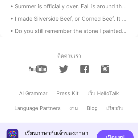
@Lylia
I like Jisso a lot. She's very real
Summer is officially over. Fall is around the corner. But I'm grateful for all the good times spe...
and funny. I especially like when she tries
to speak English! 😂
I made Silverside Beef, or Corned Beef. It is made by boiling it in water with vinegar and black ...
Ngan
2020.06.27 04:05
Do you still remember the stone I painted at the beginning of Corona? No? then let me explain i...
VI
EN
Aaaaaaaaaa lía lía lía love you so much
ติดตามเรา
Lylia
2020.06.27 03:49
VI
CN
Yahhhhhhhh Jisso!!!
Catalina
2020.06.27 03:28
AI Grammar
Press Kit
เว็บ HelloTalk
ES
EN
Language Partners
งาน
Blog
เกี่ยวกับ
Necesitamos más Blink como tu 🙌🏻🙌🏻
santi
2020.06.27 03:05
EN
TH
เรียนภาษากับเจ้าของภาษา
เปิดแอป