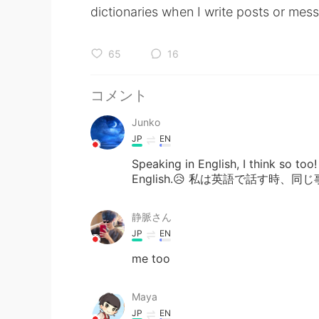
dictionaries when I write posts or mes
65
16
コメント
Junko
JP
EN
Speaking in English, I think so too
English.😥 私は英語で話す時
静脈さん
JP
EN
me too
Maya
JP
EN