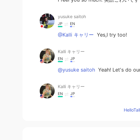
yusuke saitoh
JP
EN
@Kalli キャリー
Yes,I try too!
Kalli キャリー
EN
JP
@yusuke saitoh
Yeah! Let's do our
Kalli キャリー
EN
JP
@Mai
どうもありがとうございます
Hello
filman
JP
EN
Don’t worry 😊 Japanese try to un