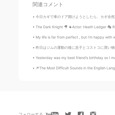
関連コメント
shun
今日カギで車のドア開けようとしたら、カギ全然入れへんかった。よくみたら、鍵穴がぐちゃぐち
JP
EN
The Dark Knight 🎥 🐐Actor: Heath Ledger 🎭 R
自分も同じです。Google翻訳に
事だと勝手に思っています😄 楽しんで学べばい
My life is far from perfect , but i’m happy with
Google Translate. I think that it i
I think you should enjoy and
昨日はジムの運動の後に息子とコストコに買い物した🛒 Yesterday after e
Yesterday was my best friend’s birthday so I ma
nabe
JP
ES
🎆The Most Difficult Sounds in the English Lang
自分も同じです💦
yusuke saitoh
JP
EN
Me,too. But recently I challenge m
フォローする