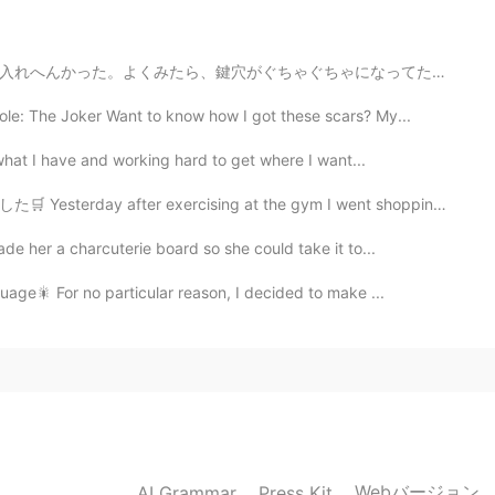
2019.04.18 03:20
ゃになってた。誰かが車ぱくろうとしたけどめっちゃ失敗。こいつどんだけ下手くそやねん。10歳の子供が爪切りで...
ole: The Joker Want to know how I got these scars? My...
頼ってしまいます。 多言語にチャレンジしている事はすごい
いと思います👍 I’m the same. I rely on
 what I have and working hard to get where I want...
s a great thing to be challenged in multiple languages😄
 learn 👍 これも翻訳使いました💦
xercising at the gym I went shopping at Costco with m...
de her a charcuterie board so she could take it to...
2019.04.18 03:18
uage🎇 For no particular reason, I decided to make ...
2019.04.18 03:17
ake a sentence! Let's challenge together!
Webバージョン
AI Grammar
Press Kit